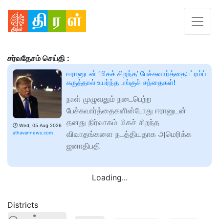
சர்வதேசம் செய்தி :
ஈரானுடன் ‘மிகச் சிறந்த’ பேச்சுவார்த்தை: ட்ரம்ப்
கருத்தால் உயர்ந்த பங்குச் சந்தைகள்!
நாள் முழுவதும் நடைபெற்ற
பேச்சுவார்த்தைகளின்போது ஈரானுடன்
தனது நிர்வாகம் மிகச் சிறந்த
🕑
Wed, 05 Aug 2026
விவாதங்களை நடத்தியதாக அமெரிக்க
athavannews.com
ஜனாதிபதி
Loading...
Districts