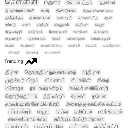
சென்னை
மதுரை
கோயம்புத்தூர்
புதுச்சேரி
திருச்சிராப்பள்ளி
கரூர்
திண்டுக்கல்
திருவண்ணாமலை
தூத்துக்குடி
திருநெல்வேலி
தஞ்சாவூர்
செங்கல்பட்டு
தேனி
ஈரோடு
சேலம்
திருப்பூர்
விருதுநகர்
விழுப்புரம்
வேலூர்
திருவள்ளூர்
காஞ்சிபுரம்
இராமநாதபுரம்
சிவகங்கை
பெரம்பலூர்
திருப்பத்தூர்
புதுக்கோட்டை
நீலகிரி
மயிலாடுதுறை
கன்னியாகுமரி
கடலூர்
தென்காசி
இராணிப்பேட்டை
நாமக்கல்
தருமபுரி
கள்ளக்குறிச்சி
அரியலூர்
திருவாரூர்
நாகப்பட்டினம்
Trending
திமுக
தொகுதி மறுவரையறை
அதிமுக
முதல்வர் விஜய்
விவசாயி
ஸ்டாலின்
சிறை
மசோதா
நாடாளுமன்றம்
அல்லர் கனிமொழி
தொழில்நுட்பம்
நீதிமன்றம்
சமூகம்
தவெக
தாகூர்பழனி கோயில் நிலம்
அனைத்துக்கட்சிக் கூட்டம்
சட்டமன்றம்
பாஜக
தேர்வு
டிஜிட்டல்
பயிர்க்கடன்
சாலையோரம் கடை
உயிரிழப்புமேட்டூா் அணை
திரைப்படம்
வழக்குப்பதிவு
கூட்டணி
எதிர்க்கட்சி