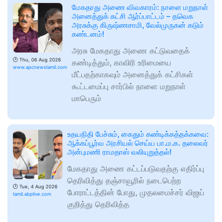
மேகதாது அணை விவகாரம்: நாளை மறுநாள்
அனைத்துக் கட்சி ஆர்ப்பாட்டம் – தவெக
அரசுக்கு கிருஷ்ணசாமி, வேல்முருகன் கடும்
கண்டனம்!
அரசு மேகதாது அணை கட்டுவதைக்
🕑
Thu, 06 Aug 2026
கண்டித்தும், காவிரி உரிமையை
www.apcnewstamil.com
மீட்பதற்காகவும் அனைத்துக் கட்சிகள்
கூட்டமைப்பு சார்பில் நாளை மறுநாள்
மாபெரும்
உதயநிதி பேச்சும், கைதும் கண்டிக்கத்தக்கவை:
ஆக்கப்பூர்வ அரசியல் செய்ய பா.ம.க. தலைவர்
அன்புமணி ராமதாஸ் வலியுறுத்தல்!
மேகதாது அணை கட்டப்படுவதற்கு எதிர்ப்பு
தெரிவித்து தஞ்சாவூரில் நடைபெற்ற
🕑
Tue, 4 Aug 2026
போராட்டத்தின் போது, முதலமைச்சர் விஜய்
tamil.abplive.com
குறித்து தெரிவித்த