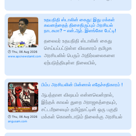
உதயநிதி ஸ்டாலின் கைது: இது மக்கள்
கவனத்தைத் திசைதிருப்பும் அரசியல்
நாடகமா? – என்.ஆர். இளங்கோ பேட்டி!
தலைவர் உதயநிதி ஸ்டாலின் கைது
செய்யப்பட்டுள்ள விவகாரம் தமிழக
🕑
Thu, 06 Aug 2026
அரசியலில் பெரும் அதிர்வலைகளை
www.apcnewstamil.com
ஏற்படுத்தியுள்ள நிலையில்,
பிம்ப அரசியலின் பின்னால் எதேச்சதிகாரம் !
ஆபத்தான விஷயம் என்னவென்றால்,
இந்தக் காவல் துறை அராஜகத்தையும்,
சட்டமீறலையும் தமிழ்நாட்டின் ஒரு பகுதி
மக்கள் கொண்டாடும் நிலைக்கு அரசியல்
🕑
Thu, 06 Aug 2026
angusam.com