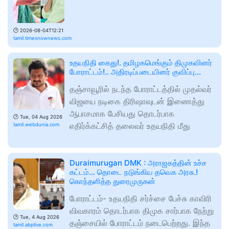
🕑
2026-08-04T12:21
tamil.timesnownews.com
உதயநிதி கைது!. தமிழகமெங்கும் திமுகவினர்
போராட்டம்!.. அதிரடிப்படையினர் குவிப்பு...
தஞ்சாவூரில் நடந்த போராட்டத்தில் முதல்வர்
விஜயை நடிகை திரிஷாவுடன் இணைத்து
ஆபாசமாக பேசியது தொடர்பாக
🕑
Tue, 04 Aug 2026
எதிர்க்கட்சித் தலைவர் உதயநிதி மீது
tamil.webdunia.com
Duraimurugan DMK : அராஜகத்தின் உச்ச
கட்டம்... தொடை நடுங்கிய தவெக அரசு.!
கொந்தளித்த துரைமுருகன்
போராட்டம்- உதயநிதி சர்ச்சை பேச்சு காவிரி
விவகாரம் தொடர்பாக திமுக சார்பாக நேற்று
🕑
Tue, 4 Aug 2026
தஞ்சையில் போராட்டம் நடைபெற்றது. இந்த
tamil.abplive.com