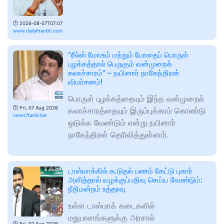
🕑
2026-08-07T07:07
www.dailythanthi.com
“ரீல்ஸ் மோகம் மற்றும் போதைப் பொருள்
புழக்கத்தால் பெருகும் வன்முறைக்
கலாச்சாரம்” – நயினார் நாகேந்திரன்
விமர்சனம்!
பொருள் புழக்கத்தையும் இந்த வன்முறைக்
🕑
Fri, 07 Aug 2026
கலாச்சாரத்தையும் இரும்புக்கரம் கொண்டு
news7tamil.live
ஒடுக்க வேண்டும் என்று நயினார்
நாகேந்திரன் தெரிவித்துள்ளார்.
டாஸ்மாக்கில் கூடுதல் பணம் கேட்டு புகார்
அளித்தால் வழக்குப்பதிவு செய்ய வேண்டும்:
நீதிமன்றம் உத்தரவு
உள்ள டாஸ்மாக் கடைகளில்
மதுபானங்களுக்கு அரசால்
🕑
Fri, 07 Aug 2026