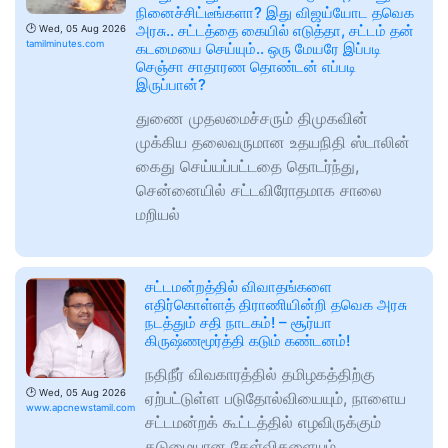
நினைச்சிட்டீங்களா? இது விஜய்யோட தவெக
அரசு.. சட்டத்தை கையில் எடுத்தா, சட்டம் தன்
🕑
Wed, 05 Aug 2026
tamilminutes.com
கடமையை செய்யும்.. ஒரு மேயரே இப்படி
செஞ்சா சாதாரண தொண்டன் எப்படி
இருப்பான்?
துணை முதலமைச்சரும் திமுகவின்
முக்கிய தலைவருமான உதயநிதி ஸ்டாலின்
கைது செய்யப்பட்டதை தொடர்ந்து,
சென்னையில் சட்டவிரோதமாக சாலை
மறியல்
சட்டமன்றத்தில் விவாதங்களை
எதிர்கொள்ளத் திராணியின்றி தவெக அரசு
நடத்தும் சதி நாடகம்! – சூர்யா
கிருஷ்ணமூர்த்தி கடும் கண்டனம்!
நதிநீர் விவகாரத்தில் தமிழகத்திற்கு
🕑
Wed, 05 Aug 2026
ஏற்பட்டுள்ள படுதோல்வியையும், நாளைய
www.apcnewstamil.com
சட்டமன்றக் கூட்டத்தில் எழவிருக்கும்
கடுமையான கேள்விகளையும்