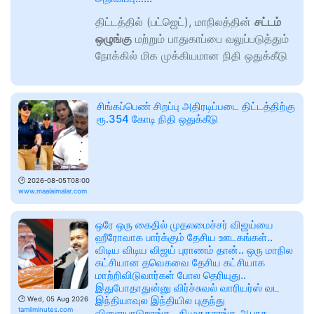
திட்டத்தில் (பட்ஜெட்), மாநிலத்தின்
சட்டம்
ஒழுங்கு
மற்றும் பாதுகாப்பை வலுப்படுத்தும்
நோக்கில் மிக முக்கியமான நிதி ஒதுக்கீடு
சிங்கப்பெண் சிறப்பு அதிரடிப்படை திட்டத்திற்கு
ரூ.354 கோடி நிதி ஒதுக்கீடு
🕑
2026-08-05T08:00
www.maalaimalar.com
ஒரே ஒரு கைதில் முதலமைச்சர் விஜய்யை
ஹீரோவாக பார்க்கும் தேசிய ஊடகங்கள்..
விடிய விடிய விஜய் புராணம் தான்.. ஒரு மாநில
கட்சியான தவெகவை தேசிய கட்சியாக
மாற்றிவிடுவார்கள் போல தெரியுது..
இதுபோதாதுன்னு விர்ச்சுவல் வாரியர்ஸ் வட
இந்தியாவுல இந்தியில புகுந்து
🕑
Wed, 05 Aug 2026
tamilminutes.com
விளையாடுறாங்க.. திமுககாரங்க ஆபாச