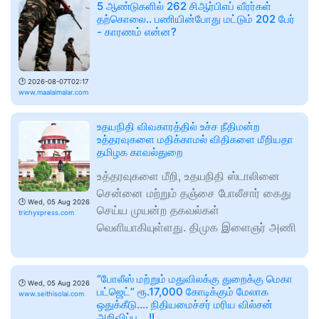
5 ஆண்டுகளில் 262 சிஆர்பிஎப் வீரர்கள்
தற்கொலை.. பணியின்போது மட்டும் 202 பேர்
- காரணம் என்ன?
🕑
2026-08-07T02:17
www.maalaimalar.com
உதயநிதி விவகாரத்தில் உச்ச நீதிமன்ற
உத்தரவுகளை மதிக்காமல் விதிகளை மீறியதா
தமிழக காவல்துறை
உத்தரவுகளை மீறி, உதயநிதி ஸ்டாலினை
சென்னை மற்றும் தஞ்சை போலீசார் கைது
🕑
Wed, 05 Aug 2026
செய்ய முயன்ற தகவல்கள்
trichyxpress.com
வெளியாகியுள்ளது. திமுக இளைஞர் அணி
“போலீஸ் மற்றும் மதுவிலக்கு துறைக்கு மெகா
🕑
Wed, 05 Aug 2026
பட்ஜெட்” ரூ.17,000 கோடிக்கும் மேலாக
www.seithisolai.com
ஒதுக்கீடு…. நிதியமைச்சர் மரிய வில்சன்
அறிவிப்பு….!!