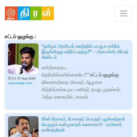
சட்டம் ஒழுங்கு :
"தமிழக அரசியல் களத்தில் பா.ஜ.க எங்கே
இருக்கிறது எதிர்ப்பதற்கு?" - அமைச்சர் ரமேஷ்
கிண்டல்
வார்த்தைகூட
தெரிவிக்கவில்லையே?""
சட்டம் ஒழுங்கு
🕑
Fri, 07 Aug 2026
விவகாரத்தை மிகவும் ஆழமாக
www.vikatan.com
சிந்திக்கக்கூடிய மனிதர் நமது முதல்வர்.
அந்த வகையில், காவல்
ரீல்ஸ் மோகம், போதைப் பொருள் புழக்கத்தால்
பெருகும் வன்முறைக் கலாசாரம்! - நயினார்
நாகேந்திரன்