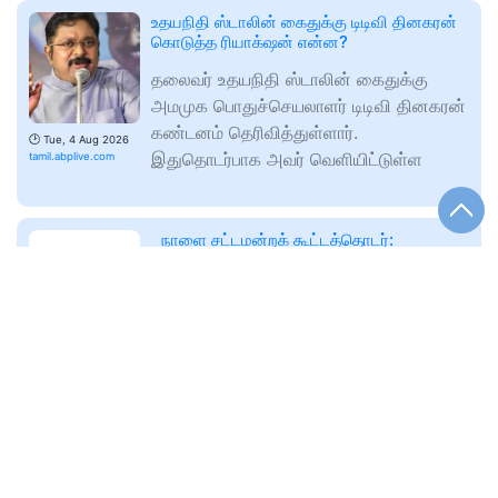
உதயநிதி ஸ்டாலின் கைதுக்கு டிடிவி தினகரன்
கொடுத்த ரியாக்‌ஷன் என்ன?
தலைவர் உதயநிதி ஸ்டாலின் கைதுக்கு
அமமுக பொதுச்செயலாளர் டிடிவி தினகரன்
கண்டனம் தெரிவித்துள்ளார்.
🕑
Tue, 4 Aug 2026
இதுதொடர்பாக அவர் வெளியிட்டுள்ள
tamil.abplive.com
நாளை சட்டமன்றக் கூட்டத்தொடர்:
பனையூரில் தவெக எம்.எல்.ஏ.க்கள் கூட்டம்
தொடக்கம்!
புஸ்ஸி ஆனந்த் தலைமையில் ஆலோசனை;
சட்டமன்றத்தில் செயல்படும் உத்திகள்
🕑
Tue, 04 Aug 2026
குறித்து தீவிர விவாதம்! தமிழக
www.apcnewstamil.com
சட்டமன்றக் கூட்டத்தொடர் நாளை
தஞ்சையில் அதிரடியாகக் குவிக்கப்படும்
காவல்துறை- 5 மாவட்ட எஸ்.பி.க்கள்