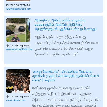
🕑
2026-08-07T14:23
www.malaimurasu.com
​அமெரிக்க அதிபர் டிரம்ப் பாதுகாப்பு
வளையத்தில் மீண்டும் அதிர்ச்சி:
ஆயுதங்களுடன் பதுங்கிய மர்ம நபர் கைது!
அதிபர் டிரம்ப் தொடர்ந்து பல்வேறு
பாதுகாப்பு அச்சுறுத்தல்களையும் கொலை
🕑
Thu, 06 Aug 2026
முயற்சிகளையும் எதிர்கொண்டு வரும்
www.apcnewstamil.com
நிலையில், தற்போது மீண்டும்
'கைது வேண்டாம்' ; சொல்லியும் கேட்காத
முதல்வர் முதல் பி.கே வெற்றி, குஷியில் சீமான்
வரை! | கழுகார்
கேட்காத முதல்வர்!'கைது வேண்டாம்'
எடுத்துக்கூறிய அதிகாரிகள்... தஞ்சை
🕑
Thu, 06 Aug 2026
ஆர்ப்பாட்டத்தில் நடிகை குறித்து அவதூறாக
www.vikatan.com
பேசிய விவகாரத்தை உடனடியாக முதல்வர்