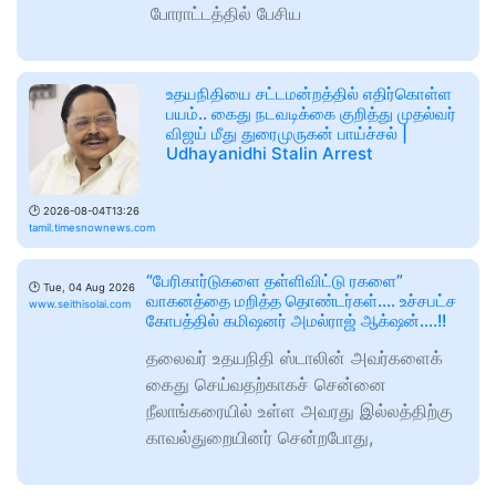
போராட்டத்தில் பேசிய
உதயநிதியை சட்டமன்றத்தில் எதிர்கொள்ள
பயம்.. கைது நடவடிக்கை குறித்து முதல்வர்
விஜய் மீது துரைமுருகன் பாய்ச்சல் |
Udhayanidhi Stalin Arrest
🕑
2026-08-04T13:26
tamil.timesnownews.com
“பேரிகார்டுகளை தள்ளிவிட்டு ரகளை”
🕑
Tue, 04 Aug 2026
வாகனத்தை மறித்த தொண்டர்கள்…. உச்சபட்ச
www.seithisolai.com
கோபத்தில் கமிஷனர் அமல்ராஜ் ஆக்‌ஷன்….!!
தலைவர் உதயநிதி ஸ்டாலின் அவர்களைக்
கைது செய்வதற்காகச் சென்னை
நீலாங்கரையில் உள்ள அவரது இல்லத்திற்கு
காவல்துறையினர் சென்றபோது,