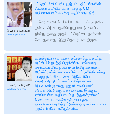
பட்ஜெட் மிகப்பெரிய பூஜ்யம்.! திட்டங்களின்
பெயரை மட்டுமே மாற்ற எதற்கு CM
ஆலோசனை.? அடித்து ஆடும் உதயநிதி
பட்ஜெட்- உதயநிதி விமர்சனம் தமிழகத்தில்
தவெக அரசு பதவியேற்றுள்ள நிலையில்,
🕑
Wed, 5 Aug 2026
இன்று தனது முதல் பட்ஜெட்டை தாக்கல்
tamil.abplive.com
செய்துள்ளது. இது தொடர்பாக திமுக
காவல்துறையை என்ன லட்சணத்துல கடந்த
ஆட்சியில் நடத்தியிருக்கீங்க.. எவ்வளவு
தைரியமா மிரட்டி பணம் பறிச்சிருக்காங்க..
ஆம்ஸ்ட்ராங்க் கொலையில் மாட்டிவிடுவேன்னு
பயமுறுத்தி விசாரணை அதிகாரியே
தொழிலதிபரிடம் பணம் பறித்த காவல்
ஆய்வாளர் முகமது புஹாரி சஸ்பெண்ட்..
🕑
Wed, 05 Aug 2026
tamilminutes.com
தவெக ஆட்சிக்கு வரலைன்னா, இன்னும்
என்னென்ன அநியாயம் நடந்துருக்குமோ?
நினைச்சு பார்க்கவே கதி கலங்குது..
நல்லவேளை தமிழ்நாட்டுக்கு ஒரு உண்மையான
முதல்வர் கிடைச்சிருக்கார்…