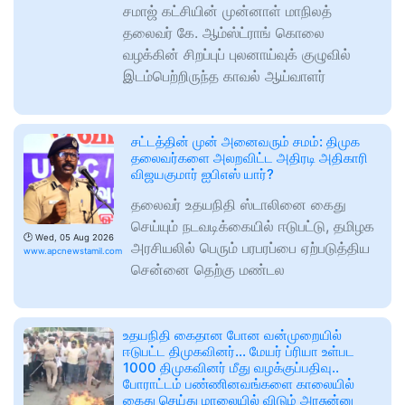
சமாஜ் கட்சியின் முன்னாள் மாநிலத்
தலைவர் கே. ஆம்ஸ்ட்ராங் கொலை
வழக்கின் சிறப்புப் புலனாய்வுக் குழுவில்
இடம்பெற்றிருந்த காவல் ஆய்வாளர்
சட்டத்தின் முன் அனைவரும் சமம்: திமுக
தலைவர்களை அலறவிட்ட அதிரடி அதிகாரி
விஜயகுமார் ஐபிஎஸ் யார்?
தலைவர் உதயநிதி ஸ்டாலினை கைது
செய்யும் நடவடிக்கையில் ஈடுபட்டு, தமிழக
🕑
Wed, 05 Aug 2026
அரசியலில் பெரும் பரபரப்பை ஏற்படுத்திய
www.apcnewstamil.com
சென்னை தெற்கு மண்டல
உதயநிதி கைதான போன வன்முறையில்
ஈடுபட்ட திமுகவினர்… மேயர் ப்ரியா உள்பட
1000 திமுகவினர் மீது வழக்குப்பதிவு..
போராட்டம் பண்ணினவங்களை காலையில்
கைது செய்து மாலையில் விடும் அரசுன்னு