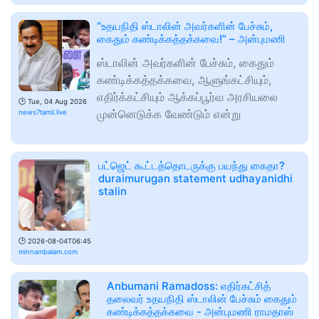
“உதயநிதி ஸ்டாலின் அவர்களின் பேச்சும்,
கைதும் கண்டிக்கத்தக்கவை!” – அன்புமணி
ஸ்டாலின் அவர்களின் பேச்சும், கைதும்
கண்டிக்கத்தக்கவை, ஆளுங்கட்சியும்,
எதிர்க்கட்சியும் ஆக்கப்பூர்வ அரசியலை
🕑
Tue, 04 Aug 2026
முன்னெடுக்க வேண்டும் என்று
news7tamil.live
பட்ஜெட் கூட்டத்தொடருக்கு பயந்து கைதா?
duraimurugan statement udhayanidhi
stalin
🕑
2026-08-04T06:45
minnambalam.com
Anbumani Ramadoss: எதிர்கட்சித்
தலைவர் உதயநிதி ஸ்டாலின் பேச்சும் கைதும்
கண்டிக்கத்தக்கவை - அன்புமணி ராமதாஸ்