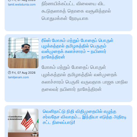
நிர்ணயிக்கப்பட்ட விலையை விட
tamil.webdunia.com
கூடுதலாகத் தொகை வசூலித்தால்
பொதுமக்கள் நேரடியாக
ரீல்ஸ் மோகம் மற்றும் போதைப் பொருள்
புழக்கத்தால் தமிழகத்தில் பெருகும்
வன்முறைக் கலாச்சாரம் – நயினார்
நாகேந்திரன்
மோகம் மற்றும் போதைப் பொருள்
🕑
Fri, 07 Aug 2026
புழக்கத்தால் தமிழகத்தில் வன்முறைக்
tamiljanam.com
கலாச்சாரம் பெருகி வருவதாக பாஜக மாநில
தலைவர் நயினார் நாகேந்திரன்
வெளிநாட்டு நிதி விதிமுறையில் எழுந்த
சர்வதேச விவாதம்... இந்தியா எடுத்த அதிரடி
சட்ட நிலைப்பாடு!