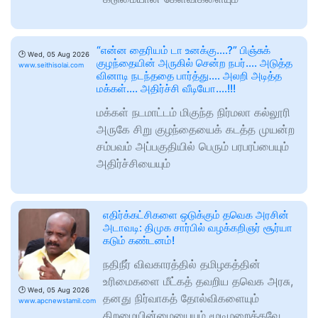
“என்ன தைரியம் டா உனக்கு….?” பிஞ்சுக்
🕑
Wed, 05 Aug 2026
குழந்தையின் அருகில் சென்ற நபர்…. அடுத்த
www.seithisolai.com
வினாடி நடந்ததை பார்த்து…. அலறி அடித்த
மக்கள்…. அதிர்ச்சி வீடியோ….!!!
மக்கள் நடமாட்டம் மிகுந்த நிர்மலா கல்லூரி
அருகே சிறு குழந்தையைக் கடத்த முயன்ற
சம்பவம் அப்பகுதியில் பெரும் பரபரப்பையும்
அதிர்ச்சியையும்
எதிர்க்கட்சிகளை ஒடுக்கும் தவெக அரசின்
அடாவடி: திமுக சார்பில் வழக்கறிஞர் சூர்யா
கடும் கண்டனம்! ​
நதிநீர் விவகாரத்தில் தமிழகத்தின்
உரிமைகளை மீட்கத் தவறிய தவெக அரசு,
🕑
Wed, 05 Aug 2026
தனது நிர்வாகத் தோல்விகளையும்
www.apcnewstamil.com
திறமையின்மையையும் மூடிமறைக்கவே