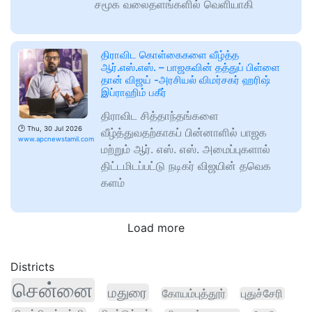
சமூக வலைதளங்களில் வெளியாகி
திராவிட கொள்கைகளை வீழ்த்த
ஆர்.எஸ்.எஸ். – பாஜகவின் தத்துப் பிள்ளை
தான் விஜய் -அரசியல் விமர்சகர் ஹரிஷ்
இப்ராஹிம் பகீர்
திராவிட சித்தாந்தங்களை
🕑
Thu, 30 Jul 2026
வீழ்த்துவதற்காகப் பின்னாளில் பாஜக
www.apcnewstamil.com
மற்றும் ஆர். எஸ். எஸ். அமைப்புகளால்
திட்டமிடப்பட்டு நடிகர் விஜயின் தவெக
களம்
Load more
Districts
சென்னை
மதுரை
கோயம்புத்தூர்
புதுச்சேரி