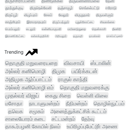
திருச்சிராப்பள்ளி
திண்டுக்கல்
திருவண்ணாமலை
தேனி
தூத்துக்குடி
திருநெல்வேலி
தஞ்சாவூர்
செங்கல்பட்டு
ஈரோடு
திருப்பூர்
விழுப்புரம்
சேலம்
வேலூர்
விருதுநகர்
திருவள்ளூர்
காஞ்சிபுரம்
இராமநாதபுரம்
திருப்பத்தூர்
புதுக்கோட்டை
சிவகங்கை
பெரம்பலூர்
கடலூர்
கன்னியாகுமரி
மயிலாடுதுறை
தென்காசி
நீலகிரி
இராணிப்பேட்டை
கள்ளக்குறிச்சி
அரியலூர்
தருமபுரி
நாமக்கல்
நாகப்பட்டினம்
Trending
தொகுதி மறுவரையறை
விவசாயி
ஸ்டாலின்
அல்லர் கனிமொழி
திமுக
பயிர்க்கடன்
அதிமுக ஆர்ப்பாட்டம்
ராகுல் காந்தி
அல்லர் கனிமொழி எம்
தொகுதி மறுவரைக்கு
முதல்வர் விஜய்
கைது சிறை
வெள்ளி விலை
மசோதா
நாடாளுமன்றம்
நீதிமன்றம்
தொழில்நுட்பம்
தவெக
சமூகம்
அனைத்துக்கட்சிக் கூட்டம்
சாலையோரம் கடை
சட்டமன்றம்
தேர்வு
தாகூர்பழனி கோயில் நிலம்
உயிரிழப்புமேட்டூா் அணை