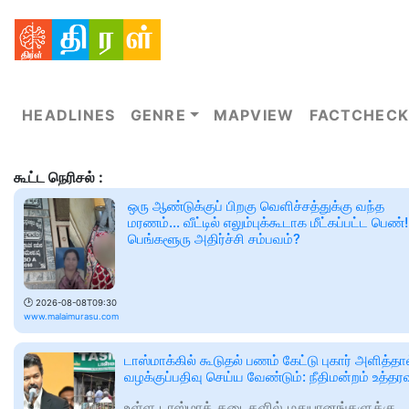
HEADLINES
GENRE
MAPVIEW
FACTCHECK
கூட்ட நெரிசல் :
ஒரு ஆண்டுக்குப் பிறகு வெளிச்சத்துக்கு வந்த
மரணம்... வீட்டில் எலும்புக்கூடாக மீட்கப்பட்ட பெண்!
பெங்களூரு அதிர்ச்சி சம்பவம்?
🕑
2026-08-08T09:30
www.malaimurasu.com
டாஸ்மாக்கில் கூடுதல் பணம் கேட்டு புகார் அளித்தா
வழக்குப்பதிவு செய்ய வேண்டும்: நீதிமன்றம் உத்தரவ
உள்ள டாஸ்மாக் கடைகளில் மதுபானங்களுக்கு