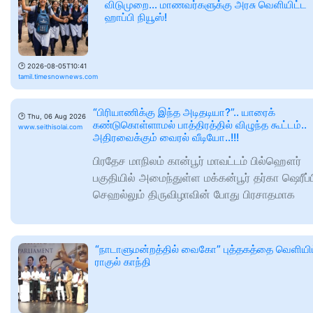
விடுமுறை... மாணவர்களுக்கு அரசு வெளியிட்ட
ஹாப்பி நியூஸ்!
🕑
2026-08-05T10:41
tamil.timesnownews.com
“பிரியாணிக்கு இந்த அடிதடியா?”.. யாரைக்
🕑
Thu, 06 Aug 2026
கண்டுகொள்ளாமல் பாத்திரத்தில் விழுந்த கூட்டம்..
www.seithisolai.com
அதிரவைக்கும் வைரல் வீடியோ..!!!
பிரதேச மாநிலம் கான்பூர் மாவட்டம் பில்ஹௌர்
பகுதியில் அமைந்துள்ள மக்கன்பூர் தர்கா ஷெரீப்ப
செஹல்லும் திருவிழாவின் போது பிரசாதமாக
“நாடாளுமன்றத்தில் வைகோ” புத்தகத்தை வெளியிட
ராகுல் காந்தி