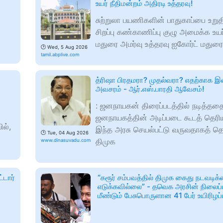
உயர் நீதிமன்றம் அதிரடி உத்தரவு!
சுற்றுலா பயணிகளின் பாதுகாப்பை உறு
சிறப்பு கண்காணிப்பு குழு அமைக்க உயர
மதுரை அமர்வு உத்தரவு ஐகோர்ட் மதுரை
🕑
Wed, 5 Aug 2026
tamil.abplive.com
த்ரிஷா பிரதமரா? முதல்வரா? எதற்காக 
அவசரம் - ஆர்.எஸ்.பாரதி ஆவேசம்!
: ஜனநாயகன் திரைப்படத்தில் நடித்தத
ஜனநாயகத்தின் அடிப்படை கூடத் தெர
ில்,
இந்த அரசு செயல்பட்டு வருவதாகத் தெ
🕑
Tue, 04 Aug 2026
திமுக
www.dinasuvadu.com
்டார்
“கரூர் சம்பவத்தில் திமுக கைது நடவடிக
எடுக்கவில்லை” - தவெக அரசின் நிலைப்
மீண்டும் பேசுபொருளான 41 பேர் உயிரிழப்ப