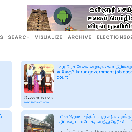
S
SEARCH
VISUALIZE
ARCHIVE
ELECTION20
கரூர் அரசு வேலை வழக்கு : உச்ச நீதிமன்றம
எப்போது? karur government job ca
court
🕑
2026-08-08T10:15
minnambalam.com
ல்
மயிலாடுதுறை சந்திப்பு: புது கழிவறைக்கு
ு
கழிப்பறையால் போக்குவரத்து நெரிசல்; மக
கூட்டம், அதிக அளவிலான வாகனங்கள