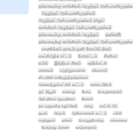
தவெகவுக்கு காங்கிரஸ் அழுத்தம் அன்புமணிமுதல்வ
அழுத்தம் அன்புமணிமுதல்வர்
அழுத்தம் அன்புமணிமுதல்வர் விஜய்
காங்கிரஸ் அழுத்தம் அன்புமணிமுதல்வர்
தவெகவுக்கு காங்கிரஸ் அழுத்தம்
தண்ணீர்
தவெகவுக்கு காங்கிரஸ் அழுத்தம் அன்புமணிமுதல்வ
மாணிக்கம் தாகூர்பழனி கோயில் நிலம்
எஃப்சிஆர்ஏ சட்டம்
போராட்டம்
சினிமா
ரயில்
இந்தியா சீனம்
எதிர்க்கட்சி
மாணவர்
மருத்துவமனை
விவசாயி
ஸ்டாலின் வலியுறுத்தல்தவெக
அனைத்துக்கட்சிக் கூட்டம்
உணவு பிரியர்
குட் நியூஸ்
வரலாறு
மோடி
பொருளாதாரம்
பிறப்புரிமை குடியுரிமை
சேனல்
நாடாளுமன்ற உறுப்பினர்
மழை
வாட்ஸ் அப்
நடிகர்
பிரதமர்
ஆலோசனைக் கூட்டம்
பள்ளி
மருத்துவம்
தங்கம்
பொழுதுபோக்கு
மக்களவை
மேகதாது அணை
வாழ்வாதாரம்