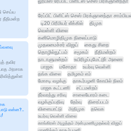
லூயிஸ் ரேப்பிட் பிளிட்ஸ் செஸ் பிரக்ஞானந்தா
தி செய்ய
ரேப்பிட் பிளிட்ஸ் செஸ் பிரக்ஞானந்தா சாம்பிய
் நீதிமன்ற
டி20 பிரீமியர் லீக்கில்
திமுக
வெள்ளி விலை
கனிமொழிதிமுக நிலைப்பாடு
முதலமைச்சர் விஜய்
கைது சிறை
இவ்வளவு
தொழில்நுட்பம்
சமூகம்
நீதிமன்றம்
நாடாளுமன்றம்
உயிரிழப்புமேட்டூா் அணை
ைத் தவிர
பாஜக
மசோதா
உயர்வு வெள்ளி
ியாத அரசாக
தங்க விலை
தமிழகம் எம்
ரிவித்துள்ள
மோசடி வழக்கு
தாகூர்பழனி கோயில் நிலம்
பாஜக கூட்டணி
சட்டமன்றம்
நீர்வரத்து சரிவு
சாலையோரம் கடை
வழக்குப்பதிவு
தேர்வு
திரைப்படம்
்கை
விளையாட்டு
அதிமுக
தவெக
பாடு என்ன?..
ு!
உயர்வு வெள்ளி விலை
காங்கிரஸ் அழுத்தம் அன்புமணிமுதல்வர் விஜய்
மாணிக்கம் தாகூர்பழனி