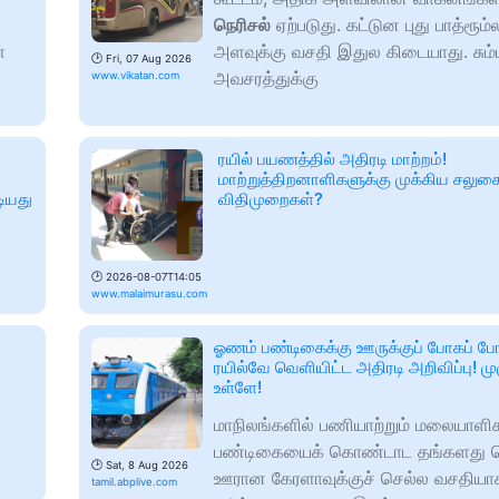
நெரிசல்
ஏற்படுது. கட்டுன புது பாத்ரூம
்
அளவுக்கு வசதி இதுல கிடையாது. சும்
🕑
Fri, 07 Aug 2026
அவசரத்துக்கு
www.vikatan.com
ரயில் பயணத்தில் அதிரடி மாற்றம்!
மாற்றுத்திறனாளிகளுக்கு முக்கிய சலுகை
டியது
விதிமுறைகள்?
🕑
2026-08-07T14:05
www.malaimurasu.com
ஓணம் பண்டிகைக்கு ஊருக்குப் போகப் ப
ரயில்வே வெளியிட்ட அதிரடி அறிவிப்பு! மு
உள்ளே!
மாநிலங்களில் பணியாற்றும் மலையாள
பண்டிகையைக் கொண்டாட தங்களது 
🕑
Sat, 8 Aug 2026
ஊரான கேரளாவுக்குச் செல்ல வசதியாக,
tamil.abplive.com