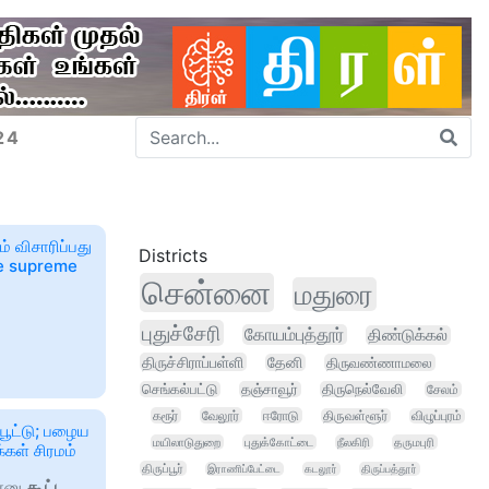
24
் விசாரிப்பது
Districts
se supreme
சென்னை
மதுரை
புதுச்சேரி
கோயம்புத்தூர்
திண்டுக்கல்
திருச்சிராப்பள்ளி
தேனி
திருவண்ணாமலை
செங்கல்பட்டு
தஞ்சாவூர்
திருநெல்வேலி
சேலம்
கரூர்
வேலூர்
ஈரோடு
திருவள்ளூர்
விழுப்புரம்
 பூட்டு; பழைய
மயிலாடுதுறை
புதுக்கோட்டை
நீலகிரி
தருமபுரி
்கள் சிரமம்
திருப்பூர்
இராணிப்பேட்டை
கடலூர்
திருப்பத்தூர்
்னு
கூட்ட