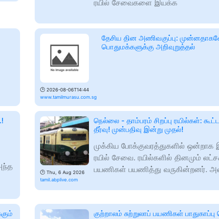
ரயில் சேவைகளை இயக்க
தேசிய தின அணிவகுப்பு: முன்னதாகவ
பொதுமக்களுக்கு அறிவுறுத்தல்
🕑
2026-08-06T14:44
www.tamilmurasu.com.sg
!
நெல்லை - தாம்பரம் சிறப்பு ரயில்கள்: கூட்
தீர்வு! முன்பதிவு இன்று முதல்!
முக்கிய போக்குவரத்துகளில் ஒன்றாக இ
ரயில் சேவை. ரயில்களில் தினமும் லட
அந்த
பயணிகள் பயணித்து வருகின்றனர். அ
🕑
Thu, 6 Aug 2026
tamil.abplive.com
கும்
குற்றாலம் சுற்றுலாப் பயணிகள் பாதுகாப்ப