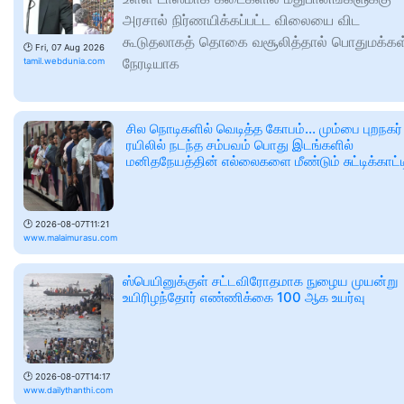
அரசால் நிர்ணயிக்கப்பட்ட விலையை விட
கூடுதலாகத் தொகை வசூலித்தால் பொதுமக்கள
🕑
Fri, 07 Aug 2026
நேரடியாக
tamil.webdunia.com
சில நொடிகளில் வெடித்த கோபம்... மும்பை புறநகர்
ரயிலில் நடந்த சம்பவம் பொது இடங்களில்
மனிதநேயத்தின் எல்லைகளை மீண்டும் சுட்டிக்காட்
🕑
2026-08-07T11:21
www.malaimurasu.com
ஸ்பெயினுக்குள் சட்டவிரோதமாக நுழைய முயன்று
உயிரிழந்தோர் எண்ணிக்கை 100 ஆக உயர்வு
🕑
2026-08-07T14:17
www.dailythanthi.com