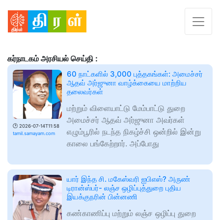
கர்நாடகம் அரசியல் செய்தி :
60 நாட்களில் 3,000 புத்தகங்கள்: அமைச்சர்
ஆதவ் அர்ஜுனா வாழ்க்கையை மாற்றிய
தலைவர்கள்
மற்றும் விளையாட்டு மேம்பாட்டு துறை
அமைச்சர் ஆதவ் அர்ஜுனா அவர்கள்
🕑
2026-07-14T11:58
எழும்பூரில் நடந்த நிகழ்ச்சி ஒன்றில் இன்று
tamil.samayam.com
காலை பங்கேற்றார். அப்போது
யார் இந்த சி. மகேஸ்வரி ஐபிஎஸ்? அருண்
டிரான்ஸ்பர்- லஞ்ச ஒழிப்புத்துறை புதிய
இயக்குநரின் பின்னணி
கண்காணிப்பு மற்றும் லஞ்ச ஒழிப்பு துறை