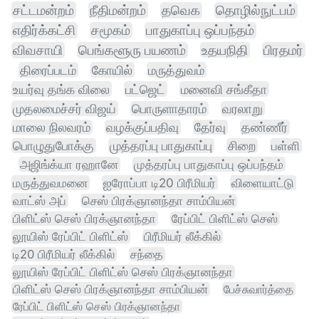
சட்டமன்றம்
நீதிமன்றம்
தவெக
தொழில்நுட்பம்
எதிர்க்கட்சி
சமூகம்
பாதுகாப்பு ஒப்பந்தம்
விவசாயி
பெங்களூரு பயணம்
உதயநிதி
பிரதமர்
திரைப்படம்
கோயில்
மருத்துவம்
உயர்வு தங்க விலை
பட்ஜெட்
மனைவி சங்கீதா
முதலமைச்சர் விஜய்
பொருளாதாரம்
வரலாறு
மாலை நிலவரம்
வழக்குப்பதிவு
தேர்வு
தண்ணீர்
பொழுதுபோக்கு
முத்தரப்பு பாதுகாப்பு
சிறை
பள்ளி
அஜிங்க்யா ரஹானே
முத்தரப்பு பாதுகாப்பு ஒப்பந்தம்
மருத்துவமனை
ஐரோப்பா டி20 பிரீமியர்
விளையாட்டு
வாட்ஸ் அப்
செஸ் பிரக்ஞானந்தா சாம்பியன்
பிளிட்ஸ் செஸ் பிரக்ஞானந்தா
ரேப்பிட் பிளிட்ஸ் செஸ்
லூயிஸ் ரேப்பிட் பிளிட்ஸ்
பிரீமியர் லீக்கில்
டி20 பிரீமியர் லீக்கில்
சந்தை
லூயிஸ் ரேப்பிட் பிளிட்ஸ் செஸ் பிரக்ஞானந்தா
பிளிட்ஸ் செஸ் பிரக்ஞானந்தா சாம்பியன்
பேச்சுவார்த்தை
ரேப்பிட் பிளிட்ஸ் செஸ் பிரக்ஞானந்தா