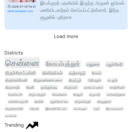
இயக்குநர் பதவியில் இருந்த அருண் ஐபிஎஸ்
🕑
2026-07-14T14:41
பணியிடமாற்றம் செய்யப்பட்டுள்ளார். இந்த
tamil.samayam.com
சூழலில் புதிதாக
Load more
Districts
சென்னை
கோயம்புத்தூர்
மதுரை
புதுச்சேரி
திருச்சிராப்பள்ளி
திண்டுக்கல்
தஞ்சாவூர்
சேலம்
திருநெல்வேலி
திருவண்ணாமலை
திருப்பூர்
அரியலூர்
கடலூர்
திருவாரூர்
தேனி
தூத்துக்குடி
விழுப்புரம்
நாகப்பட்டினம்
காஞ்சிபுரம்
தென்காசி
திருப்பத்தூர்
சிவகங்கை
வேலூர்
தருமபுரி
மயிலாடுதுறை
கன்னியாகுமரி
நீலகிரி
புதுக்கோட்டை
திருவள்ளூர்
விருதுநகர்
கிருஷ்ணகிரி
ஈரோடு
இராணிப்பேட்டை
பெரம்பலூர்
கரூர்
இராமநாதபுரம்
நாமக்கல்
Trending