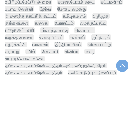
உயிரிழப்புமேட்டூா் அணை
சாலையோரம் கடை
சட்டமன்றம்
உயர்வு வெள்ளி
தேர்வு
மோசடி வழக்கு
அனைத்துக்கட்சிக் கூட்டம்
தமிழகம் எம்
அதிமுக
தங்க விலை
தவெக
போராட்டம்
வழக்குப்பதிவு
பாஜக கூட்டணி
நீர்வரத்து சரிவு
திரைப்படம்
மருத்துவமனை
உணவு பிரியர்
தண்ணீர்
குட் நியூஸ்
எதிர்க்கட்சி
மாணவர்
இந்தியா சீனம்
விளையாட்டு
வரலாறு
ரயில்
விவசாயி
சினிமா
மழை
உயர்வு வெள்ளி விலை
தவெகவுக்கு காங்கிரஸ் அழுத்தம் அன்புமணிமுதல்வர் விஜய்
தவெகவுக்கு காங்கிரஸ் அழுத்தம்
கனிமொழிதிமுக நிலைப்பாடு
காங்கிரஸ் அழுத்தம் அன்புமணிமுதல்வர்
மாணிக்கம் தாகூர்பழனி கோயில் நிலம்
அழுத்தம் அன்புமணிமுதல்வர் விஜய்
காங்கிரஸ் அழுத்தம் அன்புமணிமுதல்வர் விஜய்
அழுத்தம் அன்புமணிமுதல்வர்
மாணிக்கம் தாகூர்பழனி
தவெகவுக்கு காங்கிரஸ் அழுத்தம் அன்புமணிமுதல்வர்
எஃப்சிஆர்ஏ சட்டம்
நாடாளுமன்ற உறுப்பினர்
ஸ்டாலின் வலியுறுத்தல்தவெக
பள்ளி
ஆலோசனைக் கூட்டம்