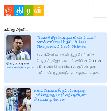
எகிப்து அணி :
"மெஸ்ஸி மீது வெடிகுண்டு வீச திட்டம்!"
உலகக்கோப்பையில் திட்டமிடப்பட்ட
அச்சுறுத்தல்; அதிர்ச்சி அறிக்கை
உலகக்கோப்பை கால்பந்து போட்டியின்
போது அர்ஜென்டினா அணியின் கேப்டன்
🕑
Sat, 08 Aug 2026
லியோனல் மெஸ்ஸியைக் குறிவைத்து
tamil.newsbytesapp.com
மனித வெடிகுண்டுத் தாக்குதல் நடத்தத்
உலகக் கோப்பை இறுதிப்போட்டிக்கு
முன்னேறுவது யார்? அர்ஜென்டினா-
இங்கிலாந்து மோதல்