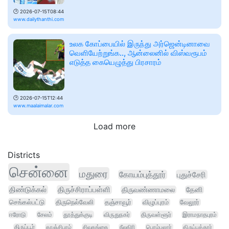
🕑
2026-07-15T08:44
www.dailythanthi.com
உலக கோப்பையில் இருந்து அர்ஜென்டினாவை
வெளியேற்றுங்க.., ஆன்லைனில் விஸ்வரூபம்
எடுத்த கையெழுத்து பிரசாரம்
🕑
2026-07-15T12:44
www.maalaimalar.com
Load more
Districts
சென்னை
மதுரை
கோயம்புத்தூர்
புதுச்சேரி
திண்டுக்கல்
திருச்சிராப்பள்ளி
திருவண்ணாமலை
தேனி
செங்கல்பட்டு
திருநெல்வேலி
தஞ்சாவூர்
விழுப்புரம்
வேலூர்
ஈரோடு
சேலம்
தூத்துக்குடி
விருதுநகர்
திருவள்ளூர்
இராமநாதபுரம்
திருப்பூர்
காஞ்சிபுரம்
சிவகங்கை
நீலகிரி
பெரம்பலூர்
திருப்பத்தூர்