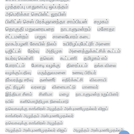
முத்தரப்பு பாதுகாப்பு ஒப்பந்தம்
அமெரிக்கா செயின்ட் லூயிஸ்
பிளிட்ஸ் செஸ் பிரக்ஞானந்தா சாம்பியன்
சமூகம்
தொகுதி மறுவரையறை
நாடாளுமன்றம்
மசோதா
சட்டமன்றம்
பாஜக
சாலையோரம் கடை
தாகூர்பழனி கோயில் நிலம்
உயிரிழப்புமேட்டூா் அணை
டிஜிட்டல்
தேர்வு
அதிமுக
அனைத்துக்கட்சிக் கூட்டம்
உயர்வு வெள்ளி
தவெக
கூட்டணி
தமிழகம் எம்
போராட்டம்
மோசடி வழக்கு
திரைப்படம்
தங்க விலை
வழக்குப்பதிவு
மருத்துவமனை
உணவு பிரியர்
நீர்வரத்து சரிவு
தண்ணீர்
எதிர்க்கட்சி
விவசாயி
குட் நியூஸ்
வரலாறு
விளையாட்டு
மாணவர்
இந்தியா சீனம்
சினிமா
மழை
நாடாளுமன்ற உறுப்பினர்
ரயில்
கனிமொழிதிமுக நிலைப்பாடு
தவெகவுக்கு காங்கிரஸ் அழுத்தம் அன்புமணிமுதல்வர் விஜய்
காங்கிரஸ் அழுத்தம் அன்புமணிமுதல்வர்
தவெகவுக்கு காங்கிரஸ் அழுத்தம்
அழுத்தம் அன்புமணிமுதல்வர் விஜய்
அழுத்தம் அன்புமணிமுதல்வர்