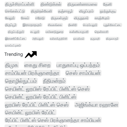
திருச்சிராப்பள்ளி
திண்டுக்கல்
திருவண்ணாமலை
தேனி
செங்கல்பட்டு
திருநெல்வேலி
தஞ்சாவூர்
விழுப்புரம்
தூத்துக்குடி
வேலூர்
சேலம்
ஈரோடு
திருவள்ளூர்
விருதுநகர்
காஞ்சிபுரம்
திருப்பூர்
இராமநாதபுரம்
சிவகங்கை
நீலகிரி
பெரம்பலூர்
புதுக்கோட்டை
திருப்பத்தூர்
கடலூர்
மயிலாடுதுறை
கன்னியாகுமரி
தென்காசி
இராணிப்பேட்டை
அரியலூர்
கள்ளக்குறிச்சி
நாமக்கல்
தருமபுரி
திருவாரூர்
நாகப்பட்டினம்
Trending
திமுக
கைது சிறை
பாதுகாப்பு ஒப்பந்தம்
சாம்பியன் பிரக்ஞானந்தா
செஸ் சாம்பியன்
தொழில்நுட்பம்
நீதிமன்றம்
செயின்ட் லூயிஸ் ரேப்பிட் பிளிட்ஸ் செஸ்
செயின்ட் லூயிஸ் ரேப்பிட் பிளிட்ஸ்
லூயிஸ் ரேப்பிட் பிளிட்ஸ் செஸ்
அஜிங்க்யா ரஹானே
செயின்ட் லூயிஸ் ரேப்பிட்
ரேப்பிட் பிளிட்ஸ் செஸ் பிரக்ஞானந்தா சாம்பியன்