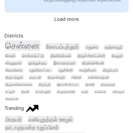
Load more
Districts
சென்னை
கோயம்புத்தூர்
மதுரை
தஞ்சாவூர்
சேலம்
செங்கல்பட்டு
திண்டுக்கல்
திருச்சிராப்பள்ளி
வேலூர்
விருதுநகர்
தூத்துக்குடி
இராமநாதபுரம்
திருநெல்வேலி
சிவகங்கை
புதுக்கோட்டை
புதுச்சேரி
காஞ்சிபுரம்
விழுப்புரம்
திருப்பத்தூர்
தருமபுரி
திருவள்ளூர்
ஈரோடு
கன்னியாகுமரி
திருவண்ணாமலை
திருப்பூர்
இராணிப்பேட்டை
நீலகிரி
திருவாரூர்
கடலூர்
தேனி
பெரம்பலூர்
கிருஷ்ணகிரி
கரூர்
நாமக்கல்
அரியலூர்
தென்காசி
Trending
பிரதமர்
வலியுறுத்தல் ஊழல்
நாடாளுமன்ற உறுப்பினர்