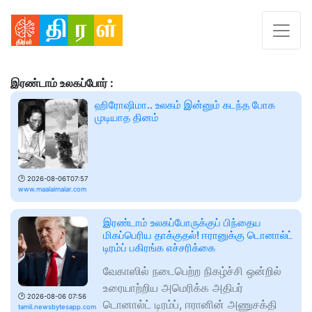
இரண்டாம் உலகப்போர் :
ஹிரோஷிமா.. உலகம் இன்னும் கடந்த போக
முடியாத தினம்
🕑
2026-08-06T07:57
www.maalaimalar.com
இரண்டாம் உலகப்போருக்குப் பிந்தைய
மிகப்பெரிய தாக்குதல்! ஈரானுக்கு டொனால்ட்
டிரம்ப் பகிரங்க எச்சரிக்கை
வேகாஸில் நடைபெற்ற நிகழ்ச்சி ஒன்றில்
உரையாற்றிய அமெரிக்க அதிபர்
🕑
2026-08-06 07:56
டொனால்ட் டிரம்ப், ஈரானின் அணுசக்தி
tamil.newsbytesapp.com