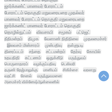
ஜார்க்கண்ட் மாணவர் போராட்டம்
போராட்டம் தொகுதி மறுவரையறை முதல்வர்
மாணவர் போராட்டம் தொகுதி மறுவரையறை
ஜார்க்கண்ட் மாணவர் போராட்டம் தொகுதி
தொழில்நுட்பம்
விவசாயி
சமூகம்
பட்ஜெட்
நீதிமன்றம்
திமுக
வேளாண் நிதிநிலை
முதலமைச்சர்
இலவசம் மின்சாரம்
முன்பதிவு
தள்ளுபடி
திரைப்படம்
சந்தை
சட்டமன்றம்
தேர்வு
கோயில்
உதயநிதி
கட்டணம்
ஒதுக்கீடு
மருத்துவம்
பொருளாதாரம்
வழக்குப்பதிவு
டெலிவரி
தருண் தேஜ்பாலுக்கு
மானியம்
சிகிச்சை
வரலாறு
வறட்சி
சேனல்
மருத்துவமனை
அமைச்சர் விக்னேஷ்ஆன்லைனில்
விக்னேஷ்ஆன்லைனில் டாஸ்மாக் மதுபானம்
அமைச்சர் விக்னேஷ்வல்லுறவு
அமைச்சர் விக்னேஷ்ஆன்லைனில் டாஸ்மாக் மதுபானம்
நிபுணர்
பள்ளி
பத்திரிகையாளர் தருண் தேஜ்பாலுக்கு
அமைச்சர் விக்னேஷ்வல்லுறவு வழக்கு