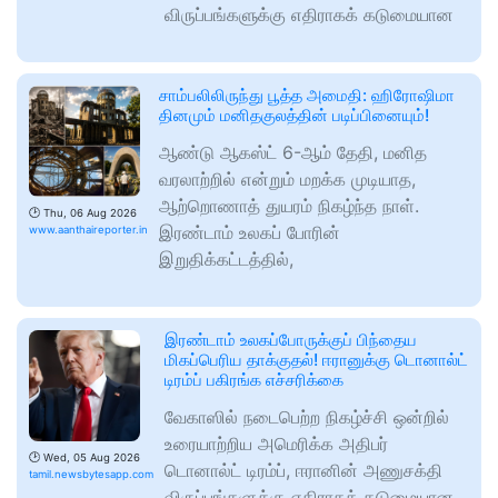
விருப்பங்களுக்கு எதிராகக் கடுமையான
சாம்பலிலிருந்து பூத்த அமைதி: ஹிரோஷிமா
தினமும் மனிதகுலத்தின் படிப்பினையும்!
ஆண்டு ஆகஸ்ட் 6-ஆம் தேதி, மனித
வரலாற்றில் என்றும் மறக்க முடியாத,
ஆற்றொணாத் துயரம் நிகழ்ந்த நாள்.
🕑
Thu, 06 Aug 2026
இரண்டாம் உலகப் போரின்
www.aanthaireporter.in
இறுதிக்கட்டத்தில்,
இரண்டாம் உலகப்போருக்குப் பிந்தைய
மிகப்பெரிய தாக்குதல்! ஈரானுக்கு டொனால்ட்
டிரம்ப் பகிரங்க எச்சரிக்கை
வேகாஸில் நடைபெற்ற நிகழ்ச்சி ஒன்றில்
உரையாற்றிய அமெரிக்க அதிபர்
🕑
Wed, 05 Aug 2026
டொனால்ட் டிரம்ப், ஈரானின் அணுசக்தி
tamil.newsbytesapp.com
விருப்பங்களுக்கு எதிராகக் கடுமையான