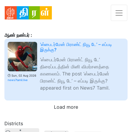
ஆண் நண்பர் :
‘ஸ்பைடர்மேன் பிராண்ட் நியூ டே’ – எப்படி
இருக்கு?
‘ஸ்பைடர்மேன் பிராண்ட் நியூ டே’
திரைப்படத்தின் மினி விமர்சனத்தை
காணலாம். The post ‘ஸ்பைடர்மேன்
🕑
Sun, 02 Aug 2026
பிராண்ட் நியூ டே’ – எப்படி இருக்கு?
news7tamil.live
appeared first on News7 Tamil.
Load more
Districts