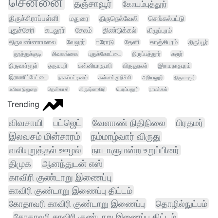
சென்னை
தஞ்சாவூர்
கோயம்புத்தூர்
திருச்சிராப்பள்ளி
மதுரை
திருநெல்வேலி
செங்கல்பட்டு
புதுச்சேரி
கடலூர்
சேலம்
திண்டுக்கல்
விழுப்புரம்
திருவண்ணாமலை
வேலூர்
ஈரோடு
தேனி
காஞ்சிபுரம்
திருப்பூர்
தூத்துக்குடி
சிவகங்கை
புதுக்கோட்டை
திருப்பத்தூர்
கரூர்
திருவள்ளூர்
தருமபுரி
கன்னியாகுமரி
விருதுநகர்
இராமநாதபுரம்
இராணிப்பேட்டை
நாகப்பட்டினம்
கள்ளக்குறிச்சி
அரியலூர்
திருவாரூர்
மயிலாடுதுறை
தென்காசி
கிருஷ்ணகிரி
பெரம்பலூர்
நாமக்கல்
Trending
விவசாயி
பட்ஜெட்
வேளாண் நிதிநிலை
பிரதமர்
இலவசம் மின்சாரம்
நம்மாழ்வார் விருது
வலியுறுத்தல் ஊழல்
நாடாளுமன்ற உறுப்பினர்
திமுக
ஆனந்துடன் எஸ்
காவிரி குண்டாறு இணைப்பு
காவிரி குண்டாறு இணைப்பு திட்டம்
கோதாவரி காவிரி குண்டாறு இணைப்பு
தொழில்நுட்பம்
கோதாவரி காவிரி குண்டாறு இணைப்பு திட்டம்