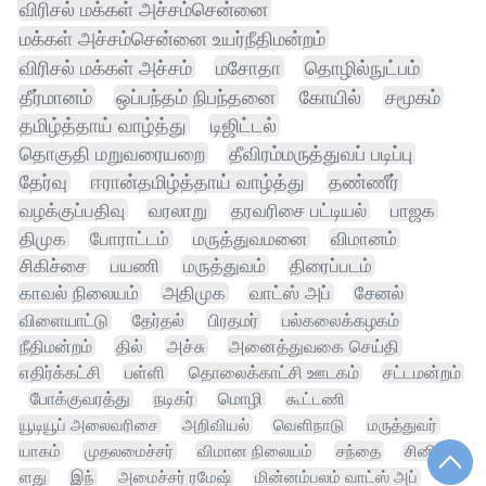
விரிசல் மக்கள் அச்சம்சென்னை
மக்கள் அச்சம்சென்னை உயர்நீதிமன்றம்
விரிசல் மக்கள் அச்சம்
மசோதா
தொழில்நுட்பம்
தீர்மானம்
ஒப்பந்தம் நிபந்தனை
கோயில்
சமூகம்
தமிழ்த்தாய் வாழ்த்து
டிஜிட்டல்
தொகுதி மறுவரையறை
தீவிரம்மருத்துவப் படிப்பு
தேர்வு
ஈரான்தமிழ்த்தாய் வாழ்த்து
தண்ணீர்
வழக்குப்பதிவு
வரலாறு
தரவரிசை பட்டியல்
பாஜக
திமுக
போராட்டம்
மருத்துவமனை
விமானம்
சிகிச்சை
பயணி
மருத்துவம்
திரைப்படம்
காவல் நிலையம்
அதிமுக
வாட்ஸ் அப்
சேனல்
விளையாட்டு
தேர்தல்
பிரதமர்
பல்கலைக்கழகம்
நீதிமன்றம்
தில்
அச்சு
அனைத்துவகை செய்தி
எதிர்க்கட்சி
பள்ளி
தொலைக்காட்சி ஊடகம்
சட்டமன்றம்
போக்குவரத்து
நடிகர்
மொழி
கூட்டணி
யூடியூப் அலைவரிசை
அறிவியல்
வெளிநாடு
மருத்துவர்
யாகம்
முதலமைச்சர்
விமான நிலையம்
சந்தை
சினிமா
ளது
இந்
அமைச்சர் ரமேஷ்
மின்னம்பலம் வாட்ஸ் அப்