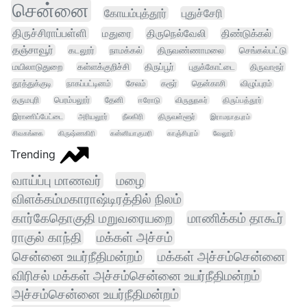
சென்னை
கோயம்புத்தூர்
புதுச்சேரி
திருச்சிராப்பள்ளி
மதுரை
திருநெல்வேலி
திண்டுக்கல்
தஞ்சாவூர்
கடலூர்
நாமக்கல்
திருவண்ணாமலை
செங்கல்பட்டு
மயிலாடுதுறை
கள்ளக்குறிச்சி
திருப்பூர்
புதுக்கோட்டை
திருவாரூர்
தூத்துக்குடி
நாகப்பட்டினம்
சேலம்
கரூர்
தென்காசி
விழுப்புரம்
தருமபுரி
பெரம்பலூர்
தேனி
ஈரோடு
விருதுநகர்
திருப்பத்தூர்
இராணிப்பேட்டை
அரியலூர்
நீலகிரி
திருவள்ளூர்
இராமநாதபுரம்
சிவகங்கை
கிருஷ்ணகிரி
கன்னியாகுமரி
காஞ்சிபுரம்
வேலூர்
Trending
வாய்ப்பு மாணவர்
மழை
விளக்கம்மகாராஷ்டிரத்தில் நிலம்
கார்கேதொகுதி மறுவரையறை
மாணிக்கம் தாகூர்
ராகுல் காந்தி
மக்கள் அச்சம்
சென்னை உயர்நீதிமன்றம்
மக்கள் அச்சம்சென்னை
விரிசல் மக்கள் அச்சம்சென்னை உயர்நீதிமன்றம்
அச்சம்சென்னை உயர்நீதிமன்றம்