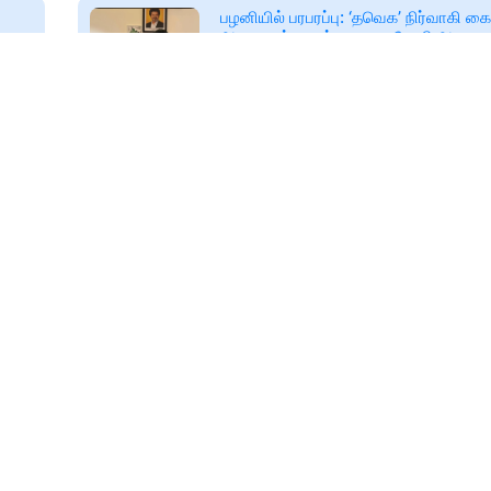
பழனியில் பரபரப்பு: ‘தவெக’ நிர்வாகி கை
அடமானம் வைத்த காரை போலி ஆவணங்
விற்றதால்– சிறையில் அடைப்பு!
அருகே அடமானமாகப் பெறப்பட்ட கா
ஆவணங்கள் தயாரித்து வேறு நபருக்க
🕑
Fri, 07 Aug 2026
செய்த வழக்கின் அடிப்படையில், தமிழ
www.apcnewstamil.com
கழக (TVK) நிர்வாகியைப்
்தில்
தமிழக மக்களுக்காக அவமானப்பட தயார்!
சட்டமன்றத்தில் சூடு பறந்த விவாதம்...
ோசப்
இன்று சட்டசபை கூடிய நிலையில் தவெக
திமுகவுக்கும் இடையே அனல் பறக்கும்
நடந்தன
🕑
Fri, 07 Aug 2026
tamil.webdunia.com
ை:
உள்கட்சிகளில் ஜனநாயகம் வேண்டாமா?
சின்னம் தொடர்பான வழக்கில் உச்சநீதிம
ி!
கேள்வி!