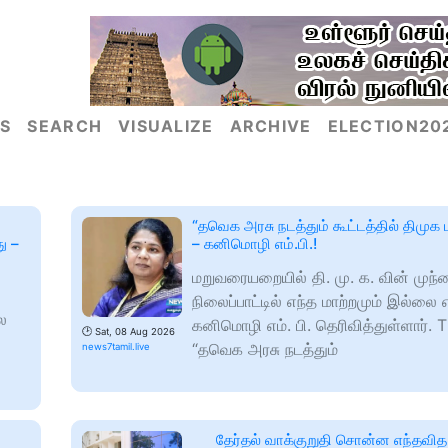
S
SEARCH
VISUALIZE
ARCHIVE
ELECTION20
“தவெக அரசு நடத்தும் கூட்டத்தில் திமுக 
ு –
– கனிமொழி எம்.பி.!
மறுவரையறையில் தி. மு. க. வின் முந
நிலைப்பாட்டில் எந்த மாற்றமும் இல்லை 
ை
கனிமொழி எம். பி. தெரிவித்துள்ளார். 
🕑
Sat, 08 Aug 2026
“தவெக அரசு நடத்தும்
news7tamil.live
தேர்தல் வாக்குறுதி சொன்ன எந்தவித 