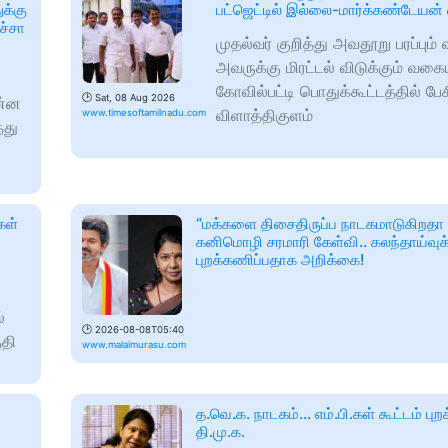
ுக்கு
பட்ஜெட்டில் இல்லை-மார்க்கண்டேயன் எ
ச்சா
முதல்வர் குறித்து அவதூறு பரப்பும்
அவருக்கு மிரட்டல் விடுக்கும் வகைய
கோவில்பட்டி பொதுக்கூட்டத்தில் பே
🕑
Sat, 08 Aug 2026
ன்ன
விளாத்திகுளம்
www.timesoftamilnadu.com
்து
கள்
“மக்களை திசைதிருப்ப நாடகமாடுகிறதா
கனிமொழி சரமாரி கேள்வி.. கலந்தாய்வுக
புறக்கணிப்பதாக அறிக்கை!
்
🕑
2026-08-08T05:40
ுதி
www.malaimurasu.com
த.வெ.க. நாடகம்... எம்.பி.கள் கூட்டம் புற
தி.மு.க.