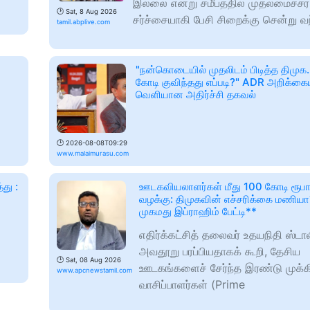
இல்லை என்று சமீபத்தில் முதலமைச்சர் 
🕑
Sat, 8 Aug 2026
சர்ச்சையாகி பேசி சிறைக்கு சென்று வ
tamil.abplive.com
"நன்கொடையில் முதலிடம் பிடித்த திமுக.
கோடி குவிந்தது எப்படி?" ADR அறிக்கைய
வெளியான அதிர்ச்சி தகவல்
🕑
2026-08-08T09:29
www.malaimurasu.com
து :
ஊடகவியலாளர்கள் மீது 100 கோடி ரூப
வழக்கு: திமுகவின் எச்சரிக்கை மணியா
முகமது இப்ராஹிம் பேட்டி**
எதிர்க்கட்சித் தலைவர் உதயநிதி ஸ்டால
அவதூறு பரப்பியதாகக் கூறி, தேசிய
🕑
Sat, 08 Aug 2026
ஊடகங்களைச் சேர்ந்த இரண்டு முக்க
www.apcnewstamil.com
வாசிப்பாளர்கள் (Prime