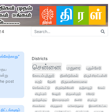
24
பங்கேற்காது”
Districts
சென்னை
மதுரை
புதுச்சேரி
்தைய
என்று
கோயம்புத்தூர்
திண்டுக்கல்
திருச்சிராப்பள்ளி
The post
கரூர்
தேனி
திருவண்ணாமலை
செங்கல்பட்டு
திருநெல்வேலி
தஞ்சாவூர்
சேலம்
விழுப்புரம்
வேலூர்
திருவள்ளூர்
ஈரோடு
தூத்துக்குடி
இராமநாதபுரம்
நீலகிரி
திருப்பூர்
சிவகங்கை
விருதுநகர்
மயிலாடுதுறை
இராணிப்பேட்டை
திட்டங்களும்