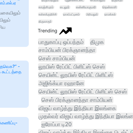
திருப்பத்தூர்
புதுக்கோட்டை
பெரம்பலூர்
தருமபுரி
ம்.எல்.ஏ
காஞ்சிபுரம்
கடலூர்
கன்னியாகுமரி
தென்காசி
 வகையிலும்
கள்ளக்குறிச்சி
நாகப்பட்டினம்
அரியலூர்
நாமக்கல்
ிலும்
திருவாரூர்
சிய
Trending
பாதுகாப்பு ஒப்பந்தம்
திமுக
சாம்பியன் பிரக்ஞானந்தா
செஸ் சாம்பியன்
லூயிஸ் ரேப்பிட் பிளிட்ஸ் செஸ்
 தவெக?” -
் கூட்டத்தை
செயின்ட் லூயிஸ் ரேப்பிட் பிளிட்ஸ்
அஜிங்க்யா ரஹானே
செயின்ட் லூயிஸ் ரேப்பிட் பிளிட்ஸ் செஸ்
செஸ் பிரக்ஞானந்தா சாம்பியன்
விஜய் வாழ்த்து இந்தியா இலங்கை
முதல்வர் விஜய் வாழ்த்து இந்தியா இலங்
க்கணிப்பு-
ஐரோப்பா டி20
விஜய் வாழ்த்து இந்தியா இலங்கை டெஸ்ட்