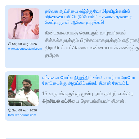
தவெக ஆட்சியை வீழ்த்துவோம்!தமிழர்களின்
உரிமையை மீட்டெடுப்போம்!” – தவாக தலைவர்
வேல்முருகன் ஆவேச முழக்கம்!
நீண்டகாலமாகத் தொடரும் வாழ்வுரிமைச்
சிக்கல்களுக்கும் பிரச்சனைகளுக்கும் எதிராகத
🕑
Sat, 08 Aug 2026
திராவிடக் கட்சிகளை வன்மையாகக் கண்டித்த
www.apcnewstamil.com
தமிழக
எங்களை ரோட்ல நிறுத்திட்டீங்க!.. யார் யாரோயோ
கோட்டைக்கு அனுப்பிட்டீங்க!. சீமான் கோபம்!..
15 வருடங்களுக்கு முன்பு நாம் தமிழர் என்கிற
அரசியல் கட்சி
யை தொடங்கியவர் சீமான்.
🕑
Sat, 08 Aug 2026
tamil.webdunia.com