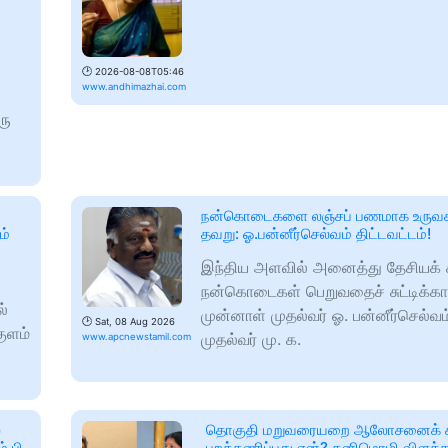
🕑
2026-08-08T05:46
www.andhimazhai.com
ரு
நன்கொடைகளை லஞ்சப் பணமாக உருவகப
ம்
தவறு: ஓ.பன்னீர்செல்வம் திட்டவட்டம்!
இந்திய அளவில் அனைத்து தேசியக் க
நன்கொடைகள் பெறுவதைச் சுட்டிக்காட
ல்
முன்னாள் முதல்வர் ஓ. பன்னீர்செல்வம
🕑
Sat, 08 Aug 2026
குளம்
முதல்வர் மு. க.
www.apcnewstamil.com
்
தொகுதி மறுவரையறை ஆலோசனைக் கூட
்.பி
புறக்கணிப்பது ஏன்? கனிமொழி விளக்கம