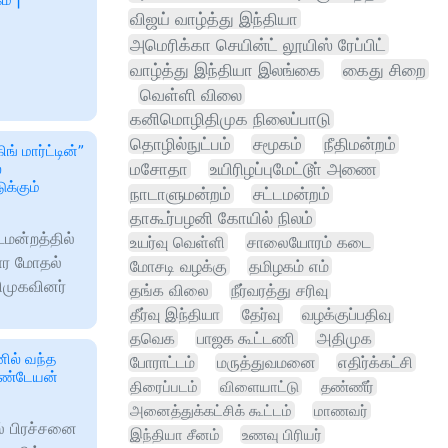
விஜய் வாழ்த்து இந்தியா
அமெரிக்கா செயின்ட் லூயிஸ் ரேப்பிட்
வாழ்த்து இந்தியா இலங்கை
கைது சிறை
வெள்ளி விலை
கனிமொழிதிமுக நிலைப்பாடு
தொழில்நுட்பம்
சமூகம்
நீதிமன்றம்
ங் மார்ட்டின்”
்
மசோதா
உயிரிழப்புமேட்டூா் அணை
க்கும்
நாடாளுமன்றம்
சட்டமன்றம்
தாகூர்பழனி கோயில் நிலம்
மன்றத்தில்
உயர்வு வெள்ளி
சாலையோரம் கடை
ார மோதல்
மோசடி வழக்கு
தமிழகம் எம்
ிமுகவினர்
தங்க விலை
நீர்வரத்து சரிவு
தீர்வு இந்தியா
தேர்வு
வழக்குப்பதிவு
தவெக
பாஜக கூட்டணி
அதிமுக
னில் வந்த
போராட்டம்
மருத்துவமனை
எதிர்க்கட்சி
க்கண்டேயன்
திரைப்படம்
விளையாட்டு
தண்ணீர்
அனைத்துக்கட்சிக் கூட்டம்
மாணவர்
் பிரச்சனை
இந்தியா சீனம்
உணவு பிரியர்