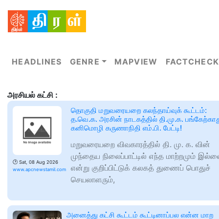
HEADLINES
GENRE
MAPVIEW
FACTCHECK
அரசியல் கட்சி :
தொகுதி மறுவரையறை கலந்தாய்வுக் கூட்டம்:
த.வெ.க. அரசின் நாடகத்தில் தி.மு.க. பங்கேற்காத
கனிமொழி கருணாநிதி எம்.பி. பேட்டி!
மறுவரையறை விவகாரத்தில் தி. மு. க. வின்
முந்தைய நிலைப்பாட்டில் எந்த மாற்றமும் இல்ல
🕑
Sat, 08 Aug 2026
என்று குறிப்பிட்டுக் கலகத் துணைப் பொதுச்
www.apcnewstamil.com
செயலாளரும்,
அனைத்து கட்சி கூட்டம் கூட்டினாப்பல என்ன மாற