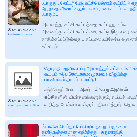
போகுது.. லெட்டர் பேடு கட்சியெல்லாம் கூப்பிட்டு எத
நேரத்தை வீணாக்கனும்.. காவிரியை சட்டப்படி சந்தி
போதும்..
அனைத்து கட்சி கூட்டத்தை கூட்டணுமாம்..
🕑
Sat, 08 Aug 2026
அனைத்து கட்சி கூட்டத்தை கூட்டி இதுவரை எ
tamilminutes.com
சாதிக்கப்பட்டுள்ளது.. சட்டசபையிலேயே அனைத
கட்சியும்
தொகுதி மறுசீரமைப்பு அனைத்துக் கட்சி எம்.பி.க்
கூட்டம் நல்ல தொடக்கம்: முதல்வர் விஜய்க்கு
மாணிக்கம் தாகூர் பாராட்டு!
சந்தித்துப் பேசிய அவர், பல்வேறு
அரசியல்
கட்சி
களின் விமர்சனங்களுக்கும், நடப்புச் சூழல
🕑
Sat, 08 Aug 2026
குறித்த கேள்விகளுக்கும் பதிலளித்தார். தொக
www.apcnewstamil.com
ஸ்டாலின் செய்த மிகப்பெரிய தவறு பாஜகவை
கண்மூடித்தனமான எதிர்த்தது.. கருணாநிதி