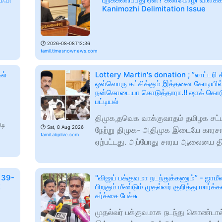
Kanimozhi Delimitation Issue
🕑
2026-08-08T12:36
tamil.timesnownews.com
ல்
Lottery Martin's donation ; ”லாட்டரி கி
ஒவ்வொரு கட்சிக்கும் இத்தனை கோடியில
நன்கொடையா கொடுத்தாரா.!! ஷாக் கொடு
பட்டியல்
திமுக,தவெக வாக்குவாதம் தமிழக சட்ட
டி
🕑
Sat, 8 Aug 2026
நேற்று திமுக- அதிமுக இடையே காரச
tamil.abplive.com
ஏற்பட்டது. அப்போது சாரய ஆலையை த
 39-
"விஜய் பக்குவமா நடந்துக்கணும்” - ஜாமீ
!
பிறகும் மீண்டும் முதல்வர் குறித்து மார்
சர்ச்சை பேச்சு
முதல்வர் பக்குவமாக நடந்து கொண்டால