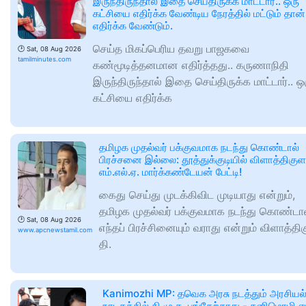
இருந்திருந்தால் இதை செய்திருக்க மாட்டார்.. ஒரு
கட்சியை எதிர்க்க வேண்டிய நேரத்தில் மட்டும் தான்
எதிர்க்க வேண்டும்.
செய்த மிகப்பெரிய தவறு பாஜகவை
🕑
Sat, 08 Aug 2026
tamilminutes.com
கண்மூடித்தனமான எதிர்த்தது.. கருணாநிதி
இருந்திருந்தால் இதை செய்திருக்க மாட்டார்.. ஒ
கட்சியை எதிர்க்க
தமிழக முதல்வர் பக்குவமாக நடந்து கொண்டால்
பிரச்சனை இல்லை: தூத்துக்குடியில் விளாத்திகுள
எம்.எல்.ஏ. மார்க்கண்டேயன் பேட்டி!
கைது செய்து முடக்கிவிட முடியாது என்றும்,
தமிழக முதல்வர் பக்குவமாக நடந்து கொண்டா
🕑
Sat, 08 Aug 2026
எந்தப் பிரச்சினையும் வராது என்றும் விளாத்தி
www.apcnewstamil.com
தி.
Kanimozhi MP: தவெக அரசு நடத்தும் அரசியல
நாடகத்தில் தி.மு.க. பங்கேற்காது - கனிமொழி எம