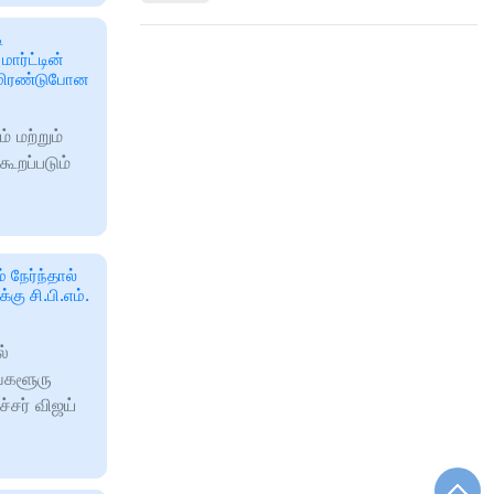
ி
ார்ட்டின்
… மிரண்டுபோன
் மற்றும்
ூறப்படும்
நேர்ந்தால்
கு சி.பி.எம்.
ல்
ங்களூரு
்சர் விஜய்