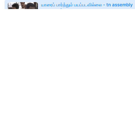
யாரைப் பார்த்தும் பயப்படவில்லை - tn assembly
cauvery issue
🕑
2026-08-07T05:53
minnambalam.com
பெங்களூரு செல்ல முடிவு செய்தது ஏன்? சட்டமன்றத
விளக்கம் அளித்த முதல்வர் விஜய்...
சட்டமன்ற கூட்டத்தொடரில் முதலமைச்சர் சி. ஜ
விஜய்யின் பெங்களூரு பயணம் குறித்த விவாதம்
பெரும் பரபரப்பை ஏற்படுத்தியது. எதிர்க்கட்சித்
🕑
Fri, 07 Aug 2026
tamil.webdunia.com
மக்கள் தொகை அடிப்படையில் தொகுதி வரையற
தென் மாநிலங்களின் உரிமைகளைக் காக்க திமுக
தீவிரம் – நாடாளுமன்ற உறுப்பினர் பி. வில்சன் பேட்ட