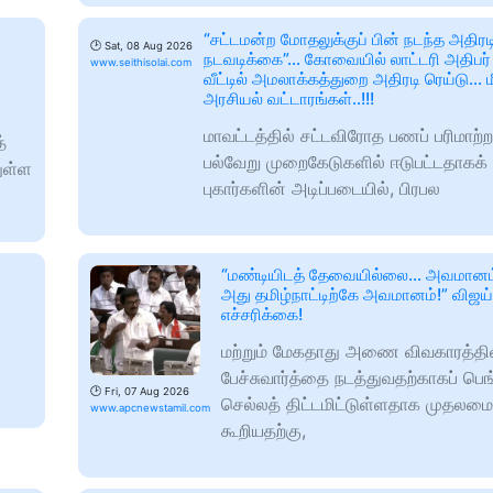
“சட்டமன்ற மோதலுக்குப் பின் நடந்த அதிரட
🕑
Sat, 08 Aug 2026
நடவடிக்கை”… கோவையில் லாட்டரி அதிபர் ம
www.seithisolai.com
வீட்டில் அமலாக்கத்துறை அதிரடி ரெய்டு
அரசியல் வட்டாரங்கள்..!!!
மாவட்டத்தில் சட்டவிரோத பணப் பரிமாற்றம
்
பல்வேறு முறைகேடுகளில் ஈடுபட்டதாகக் க
ுள்ள
புகார்களின் அடிப்படையில், பிரபல
“மண்டியிடத் தேவையில்லை… அவமானம் 
அது தமிழ்நாட்டிற்கே அவமானம்!” விஜய்க்
எச்சரிக்கை!
மற்றும் மேகதாது அணை விவகாரத்தி
பேச்சுவார்த்தை நடத்துவதற்காகப் பெ
🕑
Fri, 07 Aug 2026
செல்லத் திட்டமிட்டுள்ளதாக முதலமைச
www.apcnewstamil.com
கூறியதற்கு,