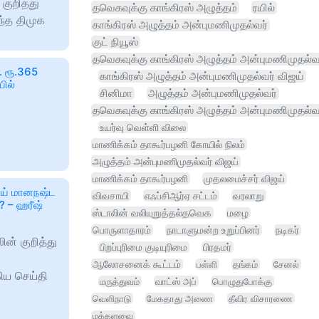
குறித்து
தவெகவுக்கு காங்கிரஸ் அழுத்தம்
ரயில்
ந்த திமுக
காங்கிரஸ் அழுத்தம் அன்புமணிமுதல்வர்
குட் நியூஸ்
தவெகவுக்கு காங்கிரஸ் அழுத்தம் அன்புமணிமுதல்வ
. ரூ.365
காங்கிரஸ் அழுத்தம் அன்புமணிமுதல்வர் விஜய்
ில்
சினிமா
அழுத்தம் அன்புமணிமுதல்வர்
தவெகவுக்கு காங்கிரஸ் அழுத்தம் அன்புமணிமுதல்வ
உயர்வு வெள்ளி விலை
மாணிக்கம் தாகூர்பழனி கோயில் நிலம்
அழுத்தம் அன்புமணிமுதல்வர் விஜய்
மாணிக்கம் தாகூர்பழனி
முதலமைச்சர் விஜய்
ாய் மானநஷ்ட
விவசாயி
எஃப்சிஆர்ஏ சட்டம்
வரலாறு
? – ஹரீஷ்
ஸ்டாலின் வலியுறுத்தல்தவெக
மழை
பொருளாதாரம்
நாடாளுமன்ற உறுப்பினர்
நடிகர்
ின் குறித்து
பிறப்புரிமை குடியுரிமை
பிரதமர்
ஆலோசனைக் கூட்டம்
பள்ளி
தங்கம்
சேனல்
ிய செய்தி
மருத்துவம்
வாட்ஸ் அப்
பொழுதுபோக்கு
வெளிநாடு
மேகதாது அணை
தீவிர விசாரணை
மக்களவை