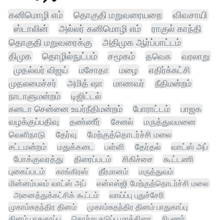
கனிமொழி எம்
தொகுதி மறுவரையறை
விவசாயி
ஸ்டாலின்
அல்லர் கனிமொழி எம்
ராகுல் காந்தி
தொகுதி மறுவரைக்கு
அதிமுக ஆர்ப்பாட்டம்
திமுக
தொழில்நுட்பம்
சமூகம்
தவெக
வரலாறு
முதல்வர் விஜய்
மசோதா
மழை
எதிர்க்கட்சி
முதலமைச்சர்
அமித் ஷா
மாணவர்
நீதிமன்றம்
நாடாளுமன்றம்
டிஜிட்டல்
கனடா சென்னை உயர்நீதிமன்றம்
போராட்டம்
பாஜக
வழக்குப்பதிவு
தண்ணீர்
சேனல்
மருத்துவமனை
வெளிநாடு
தேர்வு
மேற்குத்தொடர்ச்சி மலை
சட்டமன்றம்
மதுக்கடை
பள்ளி
தேர்தல்
வாட்ஸ் அப்
போக்குவரத்து
திரைப்படம்
சிகிச்சை
கூட்டணி
புகைப்படம்
காங்கிரஸ்
தீர்மானம்
மருத்துவம்
மின்னம்பலம் வாட்ஸ் அப்
என்எஸ்ஜி மேற்குத்தொடர்ச்சி மலை
அனைத்துக்கட்சிக் கூட்டம்
வாய்ப்பு புதுச்சேரி
முகாம்சுதந்திர தினம்
முகாம்சுதந்திர தினம் பாதுகாப்பு
தினம் பாதுகாப்பு
தொற்று தடுப்பு மாத்திரை
நிபுணர்