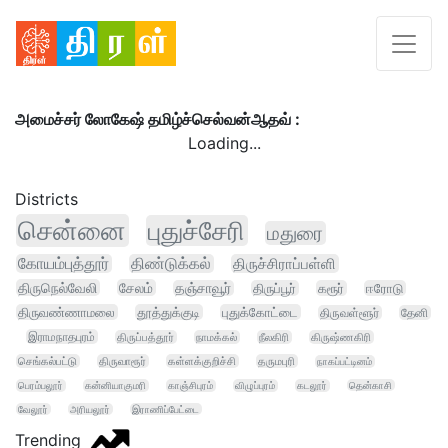
அமைச்சர் லோகேஷ் தமிழ்ச்செல்வன்ஆதவ் :
Loading...
Districts
சென்னை
புதுச்சேரி
மதுரை
கோயம்புத்தூர்
திண்டுக்கல்
திருச்சிராப்பள்ளி
திருநெல்வேலி
சேலம்
தஞ்சாவூர்
திருப்பூர்
கரூர்
ஈரோடு
திருவண்ணாமலை
தூத்துக்குடி
புதுக்கோட்டை
திருவள்ளூர்
தேனி
இராமநாதபுரம்
திருப்பத்தூர்
நாமக்கல்
நீலகிரி
கிருஷ்ணகிரி
செங்கல்பட்டு
திருவாரூர்
கள்ளக்குறிச்சி
தருமபுரி
நாகப்பட்டினம்
பெரம்பலூர்
கன்னியாகுமரி
காஞ்சிபுரம்
விழுப்புரம்
கடலூர்
தென்காசி
வேலூர்
அரியலூர்
இராணிப்பேட்டை
Trending