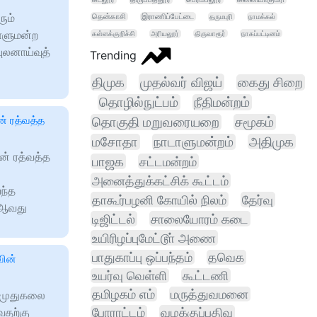
ும்
தென்காசி
இராணிப்பேட்டை
தருமபுரி
நாமக்கல்
ாளுமன்ற
கள்ளக்குறிச்சி
அரியலூர்
திருவாரூர்
நாகப்பட்டினம்
புலனாய்வுத்
Trending
திமுக
முதல்வர் விஜய்
கைது சிறை
தொழில்நுட்பம்
நீதிமன்றம்
் ரத்வத்த
தொகுதி மறுவரையறை
சமூகம்
மசோதா
நாடாளுமன்றம்
அதிமுக
் ரத்வத்த
பாஜக
சட்டமன்றம்
அனைத்துக்கட்சிக் கூட்டம்
ந்த
தாகூர்பழனி கோயில் நிலம்
தேர்வு
7ஆவது
டிஜிட்டல்
சாலையோரம் கடை
உயிரிழப்புமேட்டூா் அணை
பாதுகாப்பு ஒப்பந்தம்
தவெக
வின்
உயர்வு வெள்ளி
கூட்டணி
தமிழகம் எம்
மருத்துவமனை
 முதுகலை
வதற்கு
போராட்டம்
வழக்குப்பதிவு