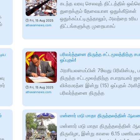
கடந்த வரவு செலவுத் திட்டத்தில் ஒவ்
துறைக்கும் தேவையான ஒதுக்கீடுகள்
க
ஒதுக்கப்பட்டிருந்தாலும், அவற்றை உரிய
🕑
Fri, 15 Aug 2025
்
திட்டங்களுக்கு முறையாகப்
athavannews.com
டிய
பரிவர்த்தனை திருத்த சட்டமூலத்திற்கு ச
ஒப்புதல்!
அரசியலமைப்பின் 79வது பிரிவின்படி, 
வு
திருத்த சட்டமூலத்திற்கு சபாநாயகர் ஜக
சர்
விக்ரமரத்ன இன்று (15) ஒப்புதல் அளித்
🕑
Fri, 15 Aug 2025
பரிவர்த்தனை திருத்த
athavannews.com
்
மன்னார் மடு மாதா திருத்தலத்தின் ஆவணி
மன்னார் மடு மாதா திருத்தலத்தின் 
திருவிழா, இன்று காலை 6.15 மணியளவ
ாக