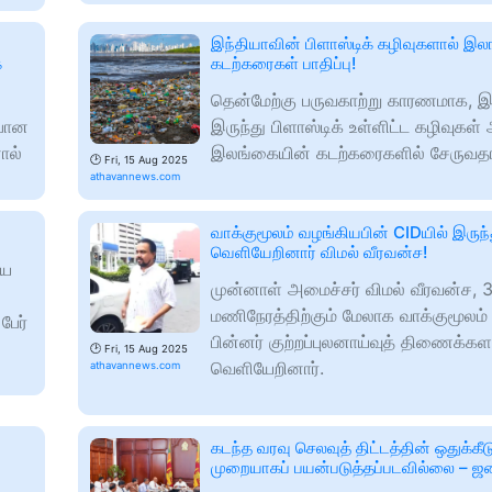
இந்தியாவின் பிளாஸ்டிக் கழிவுகளால் இ
ை
கடற்கரைகள் பாதிப்பு!
தென்மேற்கு பருவகாற்று காரணமாக, இந
்பான
இருந்து பிளாஸ்டிக் உள்ளிட்ட கழிவுகள
ால்
இலங்கையின் கடற்கரைகளில் சேருவதா
🕑
Fri, 15 Aug 2025
athavannews.com
வாக்குமூலம் வழங்கியபின் CIDயில் இருந்
வெளியேறினார் விமல் வீரவன்ச!
ிய
முன்னாள் அமைச்சர் விமல் வீரவன்ச, 
மணிநேரத்திற்கும் மேலாக வாக்குமூலம
பேர்
பின்னர் குற்றப்புலனாய்வுத் திணைக்களத
🕑
Fri, 15 Aug 2025
வெளியேறினார்.
athavannews.com
கடந்த வரவு செலவுத் திட்டத்தின் ஒதுக்கீட
முறையாகப் பயன்படுத்தப்படவில்லை – ஜ