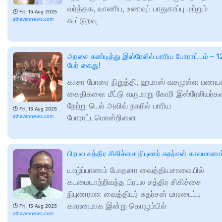
வர்த்தக, வாணிப, உணவுப் பாதுகாப்பு மற்றும்
🕑
Fri, 15 Aug 2025
கூட்டுறவு
athavannews.com
அரசை கண்டித்து இஸ்ரேலில் பாரிய போராட்டம் – 1
பேர் கைது!
காசா போரை நிறுத்தி, ஹமாஸ் வசமுள்ள பணயக
கைதிகளை மீட்டு வருமாறு கோரி இஸ்ரேலியர்கள
நேற்று டெல் அவிவ் நகரில் பாரிய
🕑
Fri, 15 Aug 2025
போராட்டமொன்றினை
athavannews.com
பிரபல சத்திர சிகிச்சை நிபுணர் சுதர்சன் காலமானார
யாழ்ப்பாணம் போதனா வைத்தியசாலையில்
கடமையாற்றிவந்த பிரபல சத்திர சிகிச்சை
நிபுணரான வைத்தியர் சுதர்சன் மாரடைப்பு
காரணமாக இன்று கொழும்பில்
🕑
Fri, 15 Aug 2025
athavannews.com