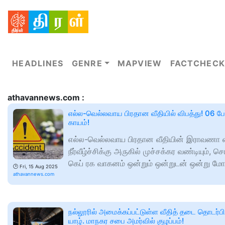
HEADLINES
GENRE
MAPVIEW
FACTCHECK
athavannews.com :
எல்ல-வெல்லவாய பிரதான வீதியில் விபத்து! 06 பே
காயம்!
எல்ல-வெல்லவாய பிரதான வீதியின் இராவணா 
நீர்வீழ்ச்சிக்கு அருகில் முச்சக்கர வண்டியும், ச
கெப் ரக வாகனம் ஒன்றும் ஒன்றுடன் ஒன்று மோ
🕑
Fri, 15 Aug 2025
athavannews.com
நல்லூரில் அமைக்கப்பட்டுள்ள வீதித் தடை தொடர்பி
யாழ். மாநகர சபை அமர்வில் குழப்பம்!