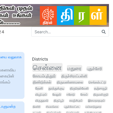
24
்கையை வலுவாக
Districts
சென்னை
மதுரை
புதுச்சேரி
உலகளாவிய
ங்கையின்
கோயம்புத்தூர்
திருச்சிராப்பள்ளி
ாங்கம்
திண்டுக்கல்
திருவண்ணாமலை
செங்கல்பட்டு
தேனி
தூத்துக்குடி
திருநெல்வேலி
தஞ்சாவூர்
விழுப்புரம்
வேலூர்
ஈரோடு
சேலம்
திருவள்ளூர்
விருதுநகர்
திருப்பூர்
காஞ்சிபுரம்
இராமநாதபுரம்
ாடாளுமன்ற
நீலகிரி
சிவகங்கை
புதுக்கோட்டை
மயிலாடுதுறை
கடலூர்
திருப்பத்தூர்
பெரம்பலூர்
கன்னியாகுமரி