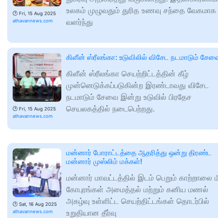
உலகம் முழுவதும் துரித உணவு சந்தை வேகமாக
🕑
Fri, 15 Aug 2025
வளர்ந்து
athavannews.com
கிளீன் ஸ்ரீலங்கா: உடுவிலில் விசேட நடமாடும் சேவ
கிளீன் ஸ்ரீலங்கா செயற்றிட்டத்தின் கீழ்
முன்னெடுக்கப்படுகின்ற இரண்டாவது விசேட
நடமாடும் சேவை இன்று உடுவில் பிரதேச
செயலகத்தில் நடைபெற்றது.
🕑
Fri, 15 Aug 2025
athavannews.com
மன்னார் போராட்டத்தை ஆதரித்து ஒன்று திரண்ட
மன்னார் முஸ்லிம் மக்கள்!
மன்னார் மாவட்டத்தில் இடம் பெறும் காற்றாலை ம
கோபுரங்கள் அமைத்தல் மற்றும் கனிய மணல்
அகழ்வு உள்ளிட்ட செயற்திட்டங்கள் தொடர்பில்
🕑
Sat, 16 Aug 2025
உறுதியான தீர்வு
athavannews.com