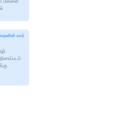
ி பிள்ளை
ல்
ரோஷனின் வார்
ஆர்
திரைப்படம்
க்கு