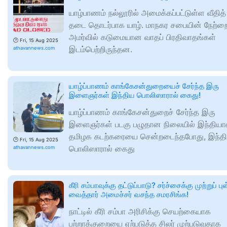
யாழ்பாணம் நல்லூரில் அமைக்கப்பட்டுள்ள வீதித்
தடை தொடர்பாக யாழ். மாநகர சபையின் நேற்ற
அமர்வில் கடுமையான வாதப் பிரதிவாதங்கள்
🕑
Fri, 15 Aug 2025
இடம்பெற்றிருந்தன.
athavannews.com
யாழ்ப்பாணம் காங்கேசன்துறையைச் சேர்ந்த இரு
இளைஞர்கள் இந்திய பொலிஸாரால் கைது!
யாழ்ப்பாணம் காங்கேசன்துறைச் சேர்ந்த இரு
இளைஞர்கள் படகு பழுதான நிலையில் இந்தியா
தமிழக கடற்கரையை சென்றடைந்தபோது, இந்த
🕑
Fri, 15 Aug 2025
பொலிஸாரால் கைது
athavannews.com
கீரி சம்பாவுக்கு தட்டுப்பாடு? சர்ச்சைக்கு முற்றுப் பு
வைத்தார் அமைச்சர் வசந்த சமரசிங்க!
நாட்டில் கீரி சம்பா அரிசிக்கு செயற்கையாக
பற்றாக்குறையை ஏற்படுத்த சிலர் முற்படுவதாக