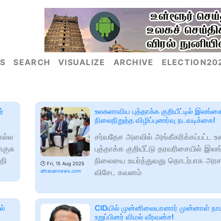
S
SEARCH
VISUALIZE
ARCHIVE
ELECTION20
ர்
உலகளாவிய புத்தாக்க குறியீட்டில் இலங
நிலைநிறுத்த விழிப்புணர்வு நடவடிக்கை!
எல்ல
சர்வதேச அளவில் அங்கீகரிக்கப்பட்ட 
ொகுசு
புத்தாக்க குறியீட்டு தரவரிசையில் இல
தி
நிலையை உயர்த்துவது தொடர்பாக அரச
🕑
Fri, 15 Aug 2025
விசேட கவனம்
athavannews.com
ல்
CIDயில் முன்னிலையானார் முன்னாள் ந
உறுப்பினர் விமல் வீரவன்ச!