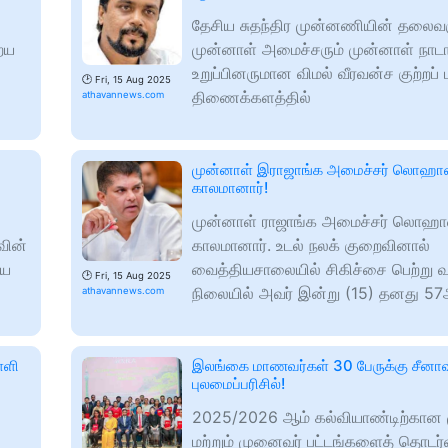
தேசிய சுதந்திர முன்னணியின் தலைவர
ைய
முன்னாள் அமைச்சரும் முன்னாள் நாட
உறுப்பினருமான விமல் வீரவன்ச குற்றப் 
🕑
Fri, 15 Aug 2025
திணைக்களத்தில்
athavannews.com
முன்னாள் இராஜாங்க அமைச்சர் லொஹான
காலமானார்!
முன்னாள் ராஜாங்க அமைச்சர் லொஹான
வின்
காலமானார். உடல் நலக் குறைவினால்
ிய
வைத்தியசாலையில் சிகிச்சை பெற்று வ
🕑
Fri, 15 Aug 2025
நிலையில் அவர் இன்று (15) தனது 5
athavannews.com
ள்ளி
இலங்கை மாணவர்கள் 30 பேருக்கு சீனா
புலமைப்பரிசில்!
2025/2026 ஆம் கல்வியாண்டிற்கான
மற்றும் முனைவர் பட்டங்களைத் தொடர்