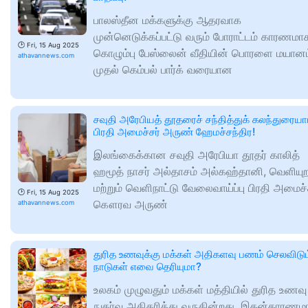
பாலஸ்தீன மக்களுக்கு ஆதரவாக
முன்னெடுக்கப்பட்டு வரும் போராட்டம் காரணமா
🕑
Fri, 15 Aug 2025
கொழும்பு பேஸ்லைன் வீதியின் பொரளை மயானம
athavannews.com
முதல் கெம்பல் பார்க் வரையான
சவுதி அரேபியத் தூதரைச் சந்தித்துக் கலந்துரையா
பிரதி அமைச்சர் அருண் ஹேமச்சந்திர!
இலங்கைக்கான சவுதி அரேபியா தூதர் காலித்
ஹமூத் நாசர் அல்தாசம் அல்கஹ்தானி, வெளியுற
மற்றும் வெளிநாட்டு வேலைவாய்ப்பு பிரதி அமைச்
🕑
Fri, 15 Aug 2025
கௌரவ அருண்
athavannews.com
துரித உணவுக்கு மக்கள் அதிகளவு பணம் செலவிடும
நாடுகள் எவை தெரியுமா?
உலகம் முழுவதும் மக்கள் மத்தியில் துரித உணவு
நுகர்வு அதிகரித்து வருகின்றது. இதன்காரணம