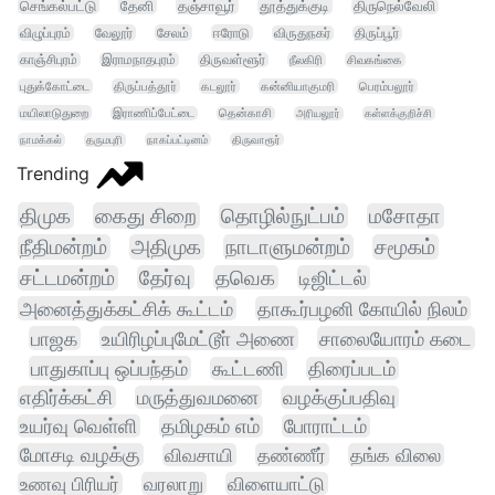
செங்கல்பட்டு
தேனி
தஞ்சாவூர்
தூத்துக்குடி
திருநெல்வேலி
விழுப்புரம்
வேலூர்
சேலம்
ஈரோடு
விருதுநகர்
திருப்பூர்
காஞ்சிபுரம்
இராமநாதபுரம்
திருவள்ளூர்
நீலகிரி
சிவகங்கை
புதுக்கோட்டை
திருப்பத்தூர்
கடலூர்
கன்னியாகுமரி
பெரம்பலூர்
மயிலாடுதுறை
இராணிப்பேட்டை
தென்காசி
அரியலூர்
கள்ளக்குறிச்சி
நாமக்கல்
தருமபுரி
நாகப்பட்டினம்
திருவாரூர்
Trending
திமுக
கைது சிறை
தொழில்நுட்பம்
மசோதா
நீதிமன்றம்
அதிமுக
நாடாளுமன்றம்
சமூகம்
சட்டமன்றம்
தேர்வு
தவெக
டிஜிட்டல்
அனைத்துக்கட்சிக் கூட்டம்
தாகூர்பழனி கோயில் நிலம்
பாஜக
உயிரிழப்புமேட்டூா் அணை
சாலையோரம் கடை
பாதுகாப்பு ஒப்பந்தம்
கூட்டணி
திரைப்படம்
எதிர்க்கட்சி
மருத்துவமனை
வழக்குப்பதிவு
உயர்வு வெள்ளி
தமிழகம் எம்
போராட்டம்
மோசடி வழக்கு
விவசாயி
தண்ணீர்
தங்க விலை
உணவு பிரியர்
வரலாறு
விளையாட்டு