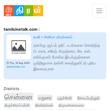
tamilcinetalk.com :
கூலி – சினிமா விமர்சனம்
தனக்கு சூப்பர் ஹிட் படங்களை கொடுத்த
பி. வாசு, சுரேஷ் கிருஷ்ணா, கே. எஸ்.
ரவிக்குமார் போன்ற இயக்குநர்களை
முற்றிலுமாக தள்ளி வைத்துவிட்டு புதிய
🕑
Thu, 14 Aug 2025
tamilcinetalk.com
இளமையான
Districts
சென்னை
மதுரை
புதுச்சேரி
கோயம்புத்தூர்
திருச்சிராப்பள்ளி
திண்டுக்கல்
திருவண்ணாமலை