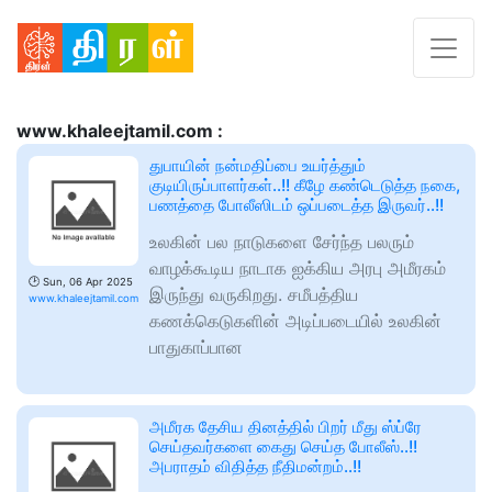
www.khaleejtamil.com :
துபாயின் நன்மதிப்பை உயர்த்தும்
குடியிருப்பாளர்கள்..!! கீழே கண்டெடுத்த நகை,
பணத்தை போலீஸிடம் ஒப்படைத்த இருவர்..!!
உலகின் பல நாடுகளை சேர்ந்த பலரும்
வாழக்கூடிய நாடாக ஐக்கிய அரபு அமீரகம்
🕑
Sun, 06 Apr 2025
இருந்து வருகிறது. சமீபத்திய
www.khaleejtamil.com
கணக்கெடுகளின் அடிப்படையில் உலகின்
பாதுகாப்பான
அமீரக தேசிய தினத்தில் பிறர் மீது ஸ்ப்ரே
செய்தவர்களை கைது செய்த போலீஸ்..!!
அபராதம் விதித்த நீதிமன்றம்..!!