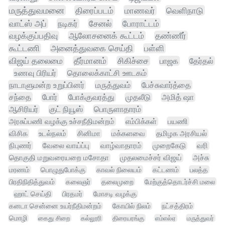
மருத்துவமனை
திரைப்படம்
மாணவர்
வெளிநாடு
வாட்ஸ் அப்
நடிகர்
சேனல்
போராட்டம்
வழக்குப்பதிவு
ஆலோசனைக் கூட்டம்
தண்ணீர்
கூட்டணி
அனைத்துவகை செய்தி
பள்ளி
விஜய் தலைமை
தீர்மானம்
சிகிச்சை
பாஜக
தேர்தல்
உணவு பிரியர்
தொலைக்காட்சி ஊடகம்
நாடாளுமன்ற உறுப்பினர்
மருத்துவம்
பேச்சுவார்த்தை
சந்தை
போர்
போக்குவரத்து
முதலீடு
அமித் ஷா
ஆசிரியர்
குட் நியூஸ்
பொருளாதாரம்
அரசுப்பணி வழக்கு உச்சநீதிமன்றம்
எம்பிக்கள்
பயணி
விசிக
உடல்நலம்
சினிமா
மக்களவை
தமிழக அரசியல்
நிபுணர்
வேலை வாய்ப்பு
வாழ்வாதாரம்
முறைகேடு
வரி
தொகுதி மறுவரையறை மசோதா
முதலமைச்சர் விஜய்
அச்சு
மரணம்
பொழுதுபோக்கு
காவல் நிலையம்
கட்டணம்
பலத்த
பிரதிநிதித்துவம்
கலைஞர்
தலைமுறை
மேற்குத்தொடர்ச்சி மலை
ஹாட் செய்தி
பிரதமர்
மோசடி வழக்கு
கனடா சென்னை உயர்நீதிமன்றம்
கோயில் நிலம்
நட்சத்திரம்
மொழி
கைது சிறை
கல்லூரி
திரையரங்கு
எம்எல்ஏ
மருத்துவர்