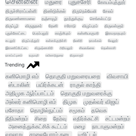
சென்னை
மதுரை
புதுச்சேரி
கோயம்புத்தூர்
திருச்சிராப்பள்ளி
திண்டுக்கல்
திருநெல்வேலி
சேலம்
திருவண்ணாமலை
தஞ்சாவூர்
தூத்துக்குடி
செங்கல்பட்டு
திருப்பூர்
விருதுநகர்
தேனி
ஈரோடு
விழுப்புரம்
திருவள்ளூர்
புதுக்கோட்டை
பெரம்பலூர்
காஞ்சிபுரம்
கன்னியாகுமரி
இராமநாதபுரம்
கடலூர்
திருப்பத்தூர்
கள்ளக்குறிச்சி
நீலகிரி
நாமக்கல்
வேலூர்
இராணிப்பேட்டை
கிருஷ்ணகிரி
அரியலூர்
சிவகங்கை
தென்காசி
நாகப்பட்டினம்
தருமபுரி
மயிலாடுதுறை
திருவாரூர்
Trending
கனிமொழி எம்
தொகுதி மறுவரையறை
விவசாயி
ஸ்டாலின்
பயிர்க்கடன்
ராகுல் காந்தி
அதிமுக ஆர்ப்பாட்டம்
தொகுதி மறுவரைக்கு
அல்லர் கனிமொழி எம்
திமுக
முதல்வர் விஜய்
மசோதா
தொழில்நுட்பம்
சமூகம்
தவெக
நீதிமன்றம்
சிறை
தேர்வு
எதிர்க்கட்சி
சட்டமன்றம்
அனைத்துக்கட்சிக் கூட்டம்
மழை
நாடாளுமன்றம்
வரலாறு
சாலையோரம் கடை
டிஜிட்டல்