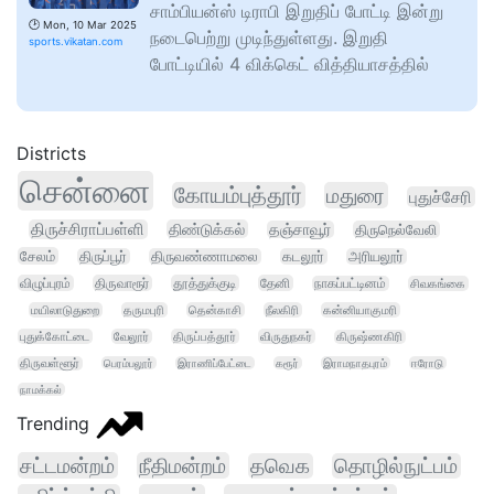
சாம்பியன்ஸ் டிராபி இறுதிப் போட்டி இன்று
🕑
Mon, 10 Mar 2025
நடைபெற்று முடிந்துள்ளது. இறுதி
sports.vikatan.com
போட்டியில் 4 விக்கெட் வித்தியாசத்தில்
Districts
சென்னை
கோயம்புத்தூர்
மதுரை
புதுச்சேரி
திருச்சிராப்பள்ளி
திண்டுக்கல்
தஞ்சாவூர்
திருநெல்வேலி
சேலம்
திருப்பூர்
திருவண்ணாமலை
கடலூர்
அரியலூர்
விழுப்புரம்
திருவாரூர்
தூத்துக்குடி
தேனி
நாகப்பட்டினம்
சிவகங்கை
மயிலாடுதுறை
தருமபுரி
தென்காசி
நீலகிரி
கன்னியாகுமரி
புதுக்கோட்டை
வேலூர்
திருப்பத்தூர்
விருதுநகர்
கிருஷ்ணகிரி
திருவள்ளூர்
பெரம்பலூர்
இராணிப்பேட்டை
கரூர்
இராமநாதபுரம்
ஈரோடு
நாமக்கல்
Trending
சட்டமன்றம்
நீதிமன்றம்
தவெக
தொழில்நுட்பம்