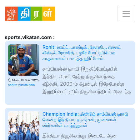
sports.vikatan.com :
Rohit: லாய்ட், பாண்டிங், தோனி... எலைட்
லிஸ்டில் ரோஹித் - ஒரே போட்டியில் பல
சாதனைகள் படைத்த ஹிட்மேன்
சாம்பியன்ஸ் டிராபி இறுதிப்போட்டியில்
இந்திய அணி நேற்று நியூசிலாந்தை
🕑
Mon, 10 Mar 2025
வீழ்த்தி, 2000-ம் ஆண்டில் இதேபோன்ற
sports.vikatan.com
இறுதிப்போட்டியில் நியூசிலாந்திடம் அடைந்த
Champion India: மீண்டும் சாம்பியன் டிராபி
வென்ற இந்தியா; நடிகர்கள், முன்னாள்
வீரர்களின் வாழ்த்துகள்
இந்தியா நியூசிலாந்து இடையே ஆன